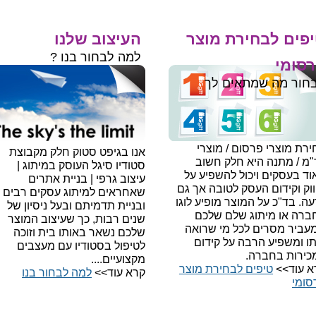
פים לבחירת מוצר
העיצוב שלנו
למה לבחור בנו ?
סומי
חור מה שמתאים לך
רת מוצרי פרסום / מוצרי
אנו בגיפט סטוק חלק מקבוצת
"מ / מתנה היא חלק חשוב
סטודיו סיגל העוסק במיתוג |
ד בעסקים ויכול להשפיע על
עיצוב גרפי | בניית אתרים
וק וקידום העסק לטובה אך גם
שאחראים למיתוג עסקים רבים
עה.
בד"כ על המוצר מופיע לוגו
ובניית תדמיתם ובעל ניסיון של
ברה או מיתוג שלם שלכם
שנים רבות, כך שעיצוב המוצר
עביר מסרים לכל מי שרואה
שלכם נשאר באותו בית וזוכה
תו ומשפיע הרבה על קידום
לטיפול בסטודיו עם מעצבים
כירות בחברה.
מקצועיים....
א עוד>>
טיפים לבחירת מוצר
קרא עוד>>
למה לבחור בנו​
סומי