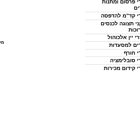
י פרסום ומתנות
ים
י קד"מ להדפסה
י תצוגה לכנסים
וכות
י יין אלכוהול
מל
ים למסעדות
י חורף
י סובלימציה
י קידום מכירות