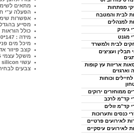
מתאים לשימו
קי מפתחות
הפעלה ע"י ח
ת לבית והמטבח
אפשרות שימו
ת למנהלים
מסייע בהגדלת
י גימיק
כולל הוראות 
י מגנט
מידה : 147*70*70 מ"מ.
מיכל מים פנימי בנ
ים לבית ולמשרד
קצב פיזור א
 תבלין ועציצים
משקל עצמי 155 גרם.
גים
עשוי
 silicon
אות אריזות עץ קופות
צבעים לבחירה 
 וארגזים
לחיילים וכוחות
חון
ים ממוחזרים ירוקים
י קד"מ לרכב
י קד"מ זולים
רי כנסים ותערוכות
ות לאירועים פרטיים
ת לאירועים עיסקיים