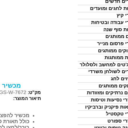
ים חדשים
ת לחגים ומועדים
י קיץ
י עבודה ובטיחות
ת סוף שנה
 ממותגים
י פרסום מנייר
קים ממותגים
ת ממותגות
'טים למחשב ולסלולר
ים לשולחן משרדי
ים לחג
מכשיר להפצ
ים ממותגים
GS-W-7672
מק"ט:
ם נרתיקים ומזוודות
תיאור המוצר:
רי נסיעות וטיסות
ות פיקניק וברביקיו
י טקסטיל
מכשיר להפצת
רי ספורט
כולל תאורת
D
בורר/לחצן למ
נה טיפוח וביוטי