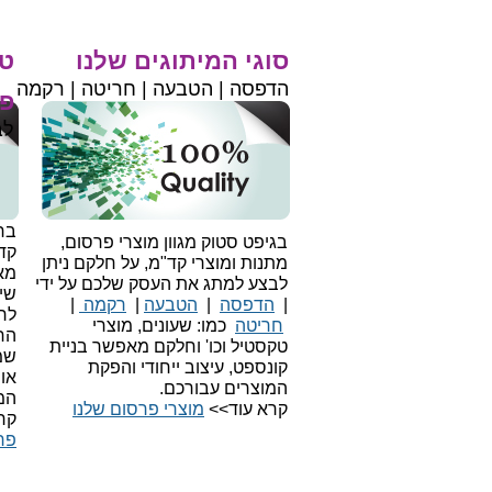
סוגי המיתוגים שלנו
טי
הדפסה | הטבעה | חריטה | רקמה
פר
לב
בחי
בגיפט סטוק מגוון מוצרי פרסום,
קד
מתנות ומוצרי קד"מ, על חלקם ניתן
מאו
לבצע למתג את העסק שלכם על ידי
שיו
|
הדפסה
|
הטבעה
|
רקמה
|
לר
חריטה
כמו: שעונים, מוצרי
הח
טקסטיל וכו'
וחלקם מאפשר בניית
שמ
קונספט, עיצוב ייחודי והפקת
או
המוצרים עבורכם.
המ
קרא עוד>>
מוצרי פרסום שלנו
קר
פר