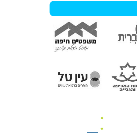
מוצרי קד"מ לרכב
לעסק
יומנים