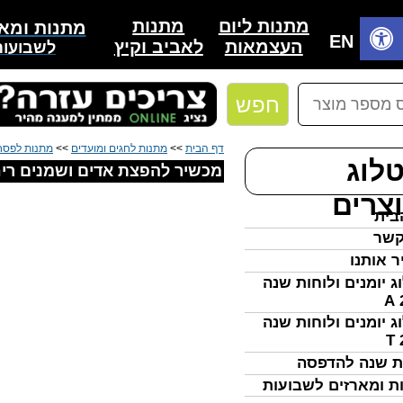
מתנות
מתנות ליום
מתנות ומאר
בית
EN
לאביב וקיץ
העצמאות
לשבועות
חפש
דף הבית
>>
מתנות לחגים ומועדים
>>
מתנות לפסח
לוג
מכשיר להפצת אדים ושמנים ריחניים – DIFIER
צרים
בית
קשר
ר אותנו
ג יומנים ולוחות שנה
ג יומנים ולוחות שנה
ת שנה להדפסה
ת ומארזים לשבועות