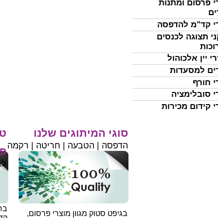
י פרסום ומתנות
ים
י קד"מ להדפסה
י תצוגה לכנסים
וכות
י יין אלכוהול
ים למסעדות
י חורף
י סובלימציה
י קידום מכירות
סוגי המיתוגים שלנו
טי
הדפסה | הטבעה | חריטה | רקמה
פר
לב
בחי
בגיפט סטוק מגוון מוצרי פרסום,
קד