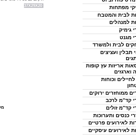
37X29X20
קי מפתחות
ת לבית והמטבח
ת למנהלים
י גימיק
י מגנט
ים לבית ולמשרד
 תבלין ועציצים
גים
אות אריזות עץ קופות
 וארגזים
לחיילים וכוחות
חון
ים ממוחזרים ירוקים
י קד"מ לרכב
מל
י קד"מ זולים
רי כנסים ותערוכות
ות לאירועים פרטיים
ת לאירועים עיסקיים