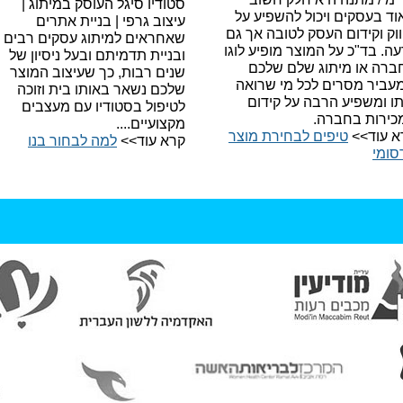
סטודיו סיגל העוסק במיתוג |
ד בעסקים ויכול להשפיע על
עיצוב גרפי | בניית אתרים
וק וקידום העסק לטובה אך גם
שאחראים למיתוג עסקים רבים
עה.
בד"כ על המוצר מופיע לוגו
ובניית תדמיתם ובעל ניסיון של
ברה או מיתוג שלם שלכם
שנים רבות, כך שעיצוב המוצר
עביר מסרים לכל מי שרואה
שלכם נשאר באותו בית וזוכה
תו ומשפיע הרבה על קידום
לטיפול בסטודיו עם מעצבים
כירות בחברה.
מקצועיים....
א עוד>>
טיפים לבחירת מוצר
קרא עוד>>
למה לבחור בנו​
סומי