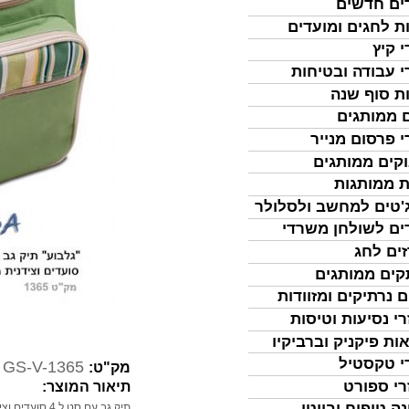
ים חדשים
ת לחגים ומועדים
י קיץ
י עבודה ובטיחות
ת סוף שנה
 ממותגים
י פרסום מנייר
קים ממותגים
ת ממותגות
'טים למחשב ולסלולר
ים לשולחן משרדי
ים לחג
ים ממותגים
ם נרתיקים ומזוודות
רי נסיעות וטיסות
ות פיקניק וברביקיו
י טקסטיל
GS-V-1365
מק"ט:
רי ספורט
תיאור המוצר:
נה טיפוח וביוטי
תיק גב עם סט ל 4 סועדים וצידנית מבודדת חום/קור