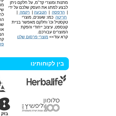
מתנות ומוצרי קד"מ, על חלקם ניתן
מאו
לבצע למתג את העסק שלכם על ידי
שיו
|
הדפסה
|
הטבעה
|
רקמה
|
לר
חריטה
כמו: שעונים, מוצרי
הח
טקסטיל וכו'
וחלקם מאפשר בניית
שמ
קונספט, עיצוב ייחודי והפקת
או
המוצרים עבורכם.
המ
קרא עוד>>
מוצרי פרסום שלנו
קר
פר
בין לקוחותינו