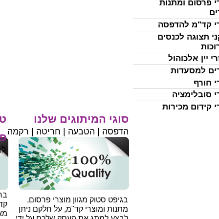
י פרסום ומתנות
ים
י קד"מ להדפסה
י תצוגה לכנסים
וכות
י יין אלכוהול
ים למסעדות
י חורף
י סובלימציה
י קידום מכירות
סוגי המיתוגים שלנו
טי
הדפסה | הטבעה | חריטה | רקמה
פר
לב
בחי
בגיפט סטוק מגוון מוצרי פרסום,
קד
מתנות ומוצרי קד"מ, על חלקם ניתן
מאו
לבצע למתג את העסק שלכם על ידי