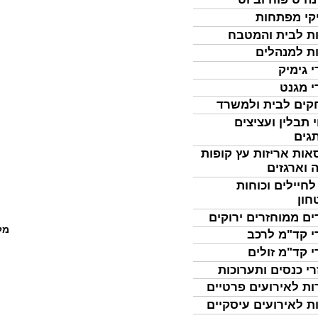
קי מפתחות
ת לבית והמטבח
ת למנהלים
י גימיק
י מגנט
ים לבית ולמשרד
 תבלין ועציצים
גים
אות אריזות עץ קופות
 וארגזים
לחיילים וכוחות
חון
ים ממוחזרים ירוקים
מל
י קד"מ לרכב
י קד"מ זולים
רי כנסים ותערוכות
ות לאירועים פרטיים
ת לאירועים עיסקיים