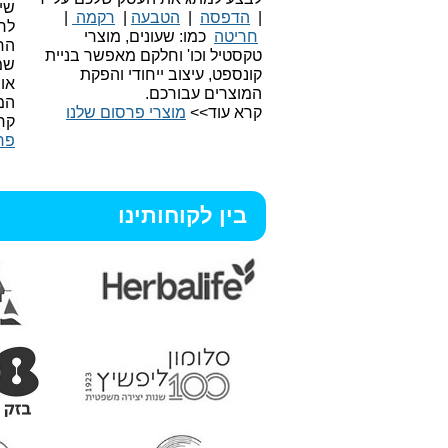
שיו
|
הדפסה
|
הטבעה
|
רקמה
|
לר
חריטה
כמו: שעונים, מוצרי
הח
טקסטיל וכו'
וחלקם מאפשר בניית
שמ
קונספט, עיצוב ייחודי והפקת
או
המוצרים עבורכם.
המ
קרא עוד>>
מוצרי פרסום שלנו
קר
פר
בין לקוחותינו