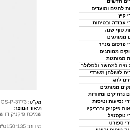
ים חדשים
ת לחגים ומועדים
י קיץ
י עבודה ובטיחות
ת סוף שנה
 ממותגים
י פרסום מנייר
קים ממותגים
ת ממותגות
'טים למחשב ולסלולר
ים לשולחן משרדי
ים לחג
ים ממותגים
ם נרתיקים ומזוודות
רי נסיעות וטיסות
GS-P-3773
מק"ט:
תיאור המוצר:
ות פיקניק וברביקיו
שמיכת פיקניק דו ש
י טקסטיל
רי ספורט
מידות: 135*150ס"מ
נה טיפוח וביוטי