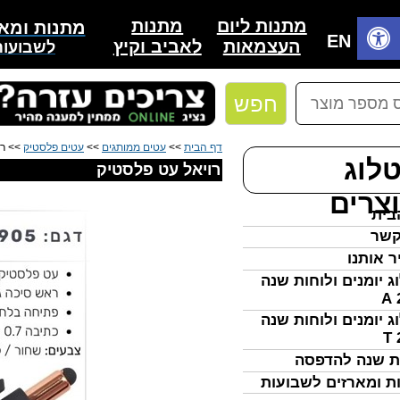
מתנות
מתנות ליום
מתנות ומאר
בית
EN
לאביב וקיץ
העצמאות
לשבועות
חפש
דף הבית
>>
עטים ממותגים
>>
עטים פלסטיק
>> רו
לוג
רויאל עט פלסטיק
צרים
בית
קשר
ר אותנו
ג יומנים ולוחות שנה
ג יומנים ולוחות שנה
ת שנה להדפסה
ת ומארזים לשבועות