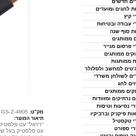
ים חדשים
ת לחגים ומועדים
י קיץ
י עבודה ובטיחות
ת סוף שנה
 ממותגים
י פרסום מנייר
קים ממותגים
ת ממותגות
'טים למחשב ולסלולר
ים לשולחן משרדי
ים לחג
ים ממותגים
ם נרתיקים ומזוודות
רי נסיעות וטיסות
GS-Z-4905
מק"ט:
ות פיקניק וברביקיו
תיאור המוצר:
י טקסטיל
"רויאל" עט פלסטיק כ
רי ספורט
עט פלסטיק בעל שט
נה טיפוח וביוטי