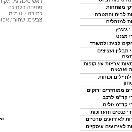
ראש סיכה ג'ל מקורי
פתיחה בלחיצה
קי מפתחות
כתיבה 0.7 מ"מ
ת לבית והמטבח
צבעים: שחור / אפור
ת למנהלים
י גימיק
י מגנט
ים לבית ולמשרד
 תבלין ועציצים
גים
אות אריזות עץ קופות
 וארגזים
לחיילים וכוחות
חון
ים ממוחזרים ירוקים
י קד"מ לרכב
י קד"מ זולים
רי כנסים ותערוכות
מל
ות לאירועים פרטיים
ת לאירועים עיסקיים