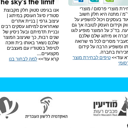
רת מוצרי פרסום / מוצרי
אנו בגיפט סטוק חלק מקבוצת
"מ / מתנה היא חלק חשוב
סטודיו סיגל העוסק במיתוג |
ד בעסקים ויכול להשפיע על
עיצוב גרפי | בניית אתרים
וק וקידום העסק לטובה אך גם
שאחראים למיתוג עסקים רבים
עה.
בד"כ על המוצר מופיע לוגו
ובניית תדמיתם ובעל ניסיון של
ברה או מיתוג שלם שלכם
שנים רבות, כך שעיצוב המוצר
עביר מסרים לכל מי שרואה
שלכם נשאר באותו בית וזוכה
תו ומשפיע הרבה על קידום
לטיפול בסטודיו עם מעצבים
כירות בחברה.
מקצועיים....
א עוד>>
טיפים לבחירת מוצר
קרא עוד>>
למה לבחור בנו​
סומי