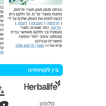
בחי
בגיפט סטוק מגוון מוצרי פרסום,
קד
מתנות ומוצרי קד"מ, על חלקם ניתן
מאו
לבצע למתג את העסק שלכם על ידי
שיו
|
הדפסה
|
הטבעה
|
רקמה
|
לר
חריטה
כמו: שעונים, מוצרי
הח
טקסטיל וכו'
וחלקם מאפשר בניית
שמ
קונספט, עיצוב ייחודי והפקת
או
המוצרים עבורכם.
המ
קרא עוד>>
מוצרי פרסום שלנו
קר
פר
בין לקוחותינו