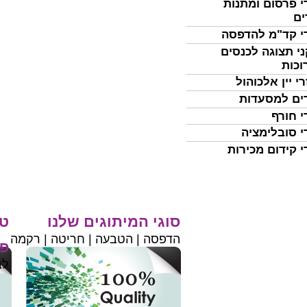
י פרסום ומתנות
ים
י קד"מ להדפסה
י תצוגה לכנסים
וכות
י יין אלכוהול
ים למסעדות
י חורף
י סובלימציה
י קידום מכירות
סוגי המיתוגים שלנו
טי
הדפסה | הטבעה | חריטה | רקמה
פר
לב