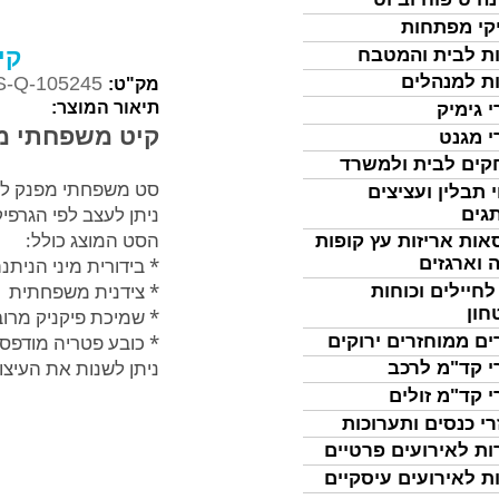
קי מפתחות
קי
ת לבית והמטבח
ת למנהלים
-Q-105245
מק"ט:
תיאור המוצר:
י גימיק
קיט משפחתי מש
י מגנט
ים לבית ולמשרד
סט משפחתי מפנק לי
 תבלין ועציצים
ניתן לעצב לפי הגרפ
גים
הסט המוצג כולל:
אות אריזות עץ קופות
* בידורית מיני הניתנ
 וארגזים
* צידנית משפחתית
לחיילים וכוחות
חון
* שמיכת פיקניק מרוב
* כובע פטריה מודפס
ים ממוחזרים ירוקים
ניתן לשנות את העיצו
י קד"מ לרכב
י קד"מ זולים
רי כנסים ותערוכות
ות לאירועים פרטיים
ת לאירועים עיסקיים