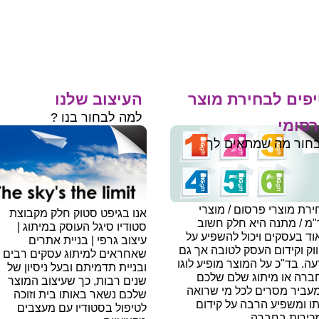
פים לבחירת מוצר
העיצוב שלנו
למה לבחור בנו ?
סומי
חור מה שמתאים לך
רת מוצרי פרסום / מוצרי
אנו בגיפט סטוק חלק מקבוצת
"מ / מתנה היא חלק חשוב
סטודיו סיגל העוסק במיתוג |
ד בעסקים ויכול להשפיע על
עיצוב גרפי | בניית אתרים
וק וקידום העסק לטובה אך גם
שאחראים למיתוג עסקים רבים
עה.
בד"כ על המוצר מופיע לוגו
ובניית תדמיתם ובעל ניסיון של
ברה או מיתוג שלם שלכם
שנים רבות, כך שעיצוב המוצר
עביר מסרים לכל מי שרואה
שלכם נשאר באותו בית וזוכה
תו ומשפיע הרבה על קידום
לטיפול בסטודיו עם מעצבים
כירות בחברה.