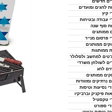
ים חדשים
ת לחגים ומועדים
י קיץ
י עבודה ובטיחות
ת סוף שנה
 ממותגים
י פרסום מנייר
קים ממותגים
ת ממותגות
'טים למחשב ולסלולר
ים לשולחן משרדי
ים לחג
ים ממותגים
ם נרתיקים ומזוודות
רי נסיעות וטיסות
ות פיקניק וברביקיו
י טקסטיל
רי ספורט
נה טיפוח וביוטי