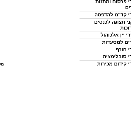
י פרסום ומתנות
ים
י קד"מ להדפסה
י תצוגה לכנסים
וכות
י יין אלכוהול
ים למסעדות
י חורף
י סובלימציה
י קידום מכירות
מל