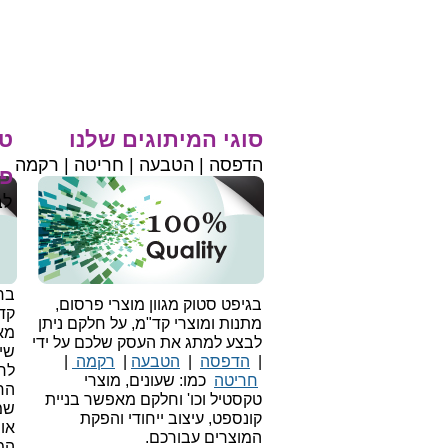
סוגי המיתוגים שלנו
טי
הדפסה | הטבעה | חריטה | רקמה
פר
לב
בחי
בגיפט סטוק מגוון מוצרי פרסום,
קד
מתנות ומוצרי קד"מ, על חלקם ניתן
מאו
לבצע למתג את העסק שלכם על ידי
שיו
|
הדפסה
|
הטבעה
|
רקמה
|
לר
חריטה
כמו: שעונים, מוצרי
הח
טקסטיל וכו'
וחלקם מאפשר בניית
שמ
קונספט, עיצוב ייחודי והפקת
או
המוצרים עבורכם.
המ