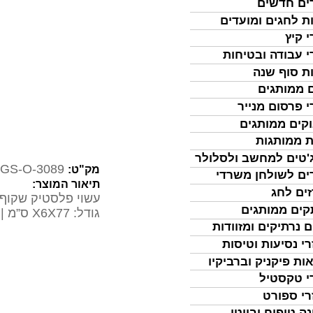
ים חדשים
ת לחגים ומועדים
י קיץ
י עבודה ובטיחות
ת סוף שנה
 ממותגים
י פרסום מנייר
קים ממותגים
ת ממותגות
'טים למחשב ולסלולר
GS-O-3089
מק"ט:
ים לשולחן משרדי
תיאור המוצר:
ים לחג
עשוי פלסטיק שקוף 
ים ממותגים
גודל: 7
X6X7
ס”מ | 
ם נרתיקים ומזוודות
רי נסיעות וטיסות
ות פיקניק וברביקיו
י טקסטיל
רי ספורט
נה טיפוח וביוטי