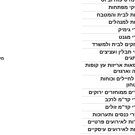
קי מפתחות
ת לבית והמטבח
ת למנהלים
י גימיק
י מגנט
ים לבית ולמשרד
 תבלין ועציצים
גים
מל
אות אריזות עץ קופות
 וארגזים
לחיילים וכוחות
חון
ים ממוחזרים ירוקים
י קד"מ לרכב
י קד"מ זולים
רי כנסים ותערוכות
ות לאירועים פרטיים
ת לאירועים עיסקיים