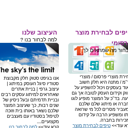
פים לבחירת מוצר
העיצוב שלנו
למה לבחור בנו ?
סומי
חור מה שמתאים לך
רת מוצרי פרסום / מוצרי
אנו בגיפט סטוק חלק מקבוצת
"מ / מתנה היא חלק חשוב
סטודיו סיגל העוסק במיתוג |
ד בעסקים ויכול להשפיע על
עיצוב גרפי | בניית אתרים
וק וקידום העסק לטובה אך גם
שאחראים למיתוג עסקים רבים
עה.
בד"כ על המוצר מופיע לוגו
ובניית תדמיתם ובעל ניסיון של
ברה או מיתוג שלם שלכם
שנים רבות, כך שעיצוב המוצר
עביר מסרים לכל מי שרואה
שלכם נשאר באותו בית וזוכה
תו ומשפיע הרבה על קידום
לטיפול בסטודיו עם מעצבים
כירות בחברה.
מקצועיים....
א עוד>>
טיפים לבחירת מוצר
קרא עוד>>
למה לבחור בנו​