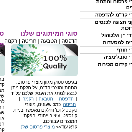
י פרסום ומתנות
ים
י קד"מ להדפסה
י תצוגה לכנסים
וכות
סוגי המיתוגים שלנו
טי
י יין אלכוהול
הדפסה | הטבעה | חריטה | רקמה
ים למסעדות
פר
י חורף
לב
י סובלימציה
י קידום מכירות
בחי
בגיפט סטוק מגוון מוצרי פרסום,
קד
מתנות ומוצרי קד"מ, על חלקם ניתן
מאו
לבצע למתג את העסק שלכם על ידי
שיו
|
הדפסה
|
הטבעה
|
רקמה
|
לר
חריטה
כמו: שעונים, מוצרי
הח
טקסטיל וכו'
וחלקם מאפשר בניית
שמ
קונספט, עיצוב ייחודי והפקת
או
המוצרים עבורכם.
המ
קרא עוד>>
מוצרי פרסום שלנו
קר