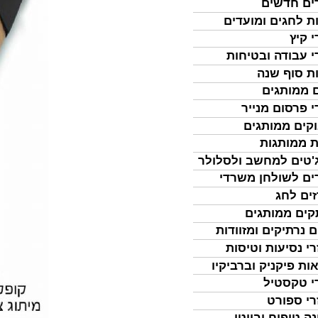
ים חדשים
ת לחגים ומועדים
י קיץ
י עבודה ובטיחות
ת סוף שנה
 ממותגים
י פרסום מנייר
קים ממותגים
ת ממותגות
'טים למחשב ולסלולר
ים לשולחן משרדי
ים לחג
ים ממותגים
ם נרתיקים ומזוודות
רי נסיעות וטיסות
ות פיקניק וברביקיו
י טקסטיל
רי ספורט
נה טיפוח וביוטי