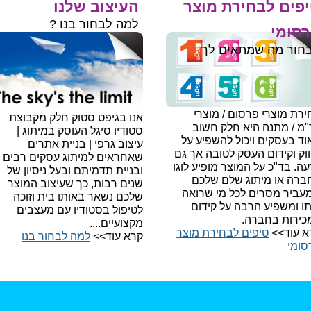
פים לבחירת מוצר
העיצוב שלנו
למה לבחור בנו ?
סומי
חור מה שמתאים לך
רת מוצרי פרסום / מוצרי
אנו בגיפט סטוק חלק מקבוצת
"מ / מתנה היא חלק חשוב
סטודיו סיגל העוסק במיתוג |
ד בעסקים ויכול להשפיע על
עיצוב גרפי | בניית אתרים
וק וקידום העסק לטובה אך גם
שאחראים למיתוג עסקים רבים
עה.
בד"כ על המוצר מופיע לוגו
ובניית תדמיתם ובעל ניסיון של
ברה או מיתוג שלם שלכם
שנים רבות, כך שעיצוב המוצר
עביר מסרים לכל מי שרואה
שלכם נשאר באותו בית וזוכה
תו ומשפיע הרבה על קידום
לטיפול בסטודיו עם מעצבים
כירות בחברה.
מקצועיים....
א עוד>>
טיפים לבחירת מוצר
קרא עוד>>
למה לבחור בנו​
סומי