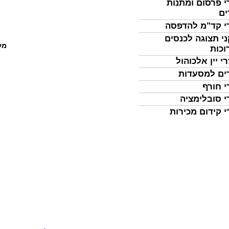
י פרסום ומתנות
ים
י קד"מ להדפסה
י תצוגה לכנסים
מל
וכות
י יין אלכוהול
ים למסעדות
י חורף
י סובלימציה
י קידום מכירות