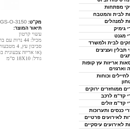
קי מפתחות
ת לבית והמטבח
ת למנהלים
GS-O-3150
מק"ט:
תיאור המוצר:
י גימיק
עשוי קרטון
י מגנט
מכיל: 44 נרות עם ברכת הדלקת הנרות, קופסת גפרורים ממותגת צבעוני,
ים לבית ולמשרד
סביבון עץ, 4 מטבעות שוקולד מיתוג צבע אחד על גבי האריזה
 תבלין ועציצים
(או אריזה צבעונית 
גים
גודל: 18X10 ס”מ
אות אריזות עץ קופות
 וארגזים
לחיילים וכוחות
חון
ים ממוחזרים ירוקים
י קד"מ לרכב
י קד"מ זולים
רי כנסים ותערוכות
ות לאירועים פרטיים
ת לאירועים עיסקיים