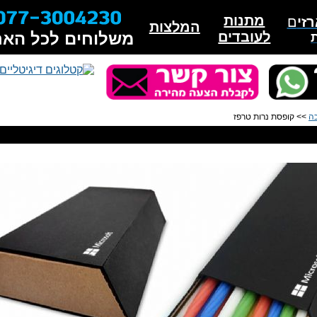
מתנות
זי
ם
המלצות
לעובדים
משלוחים לכל האר
כה
>> קופסת נרות טרפז