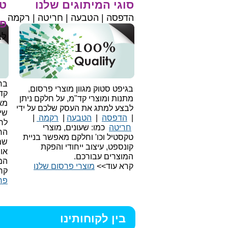
סוגי המיתוגים שלנו
טי
הדפסה | הטבעה | חריטה | רקמה
פר
לב
בחי
בגיפט סטוק מגוון מוצרי פרסום,
קד
מתנות ומוצרי קד"מ, על חלקם ניתן
מאו
לבצע למתג את העסק שלכם על ידי
שיו
|
הדפסה
|
הטבעה
|
רקמה
|
לר
חריטה
כמו: שעונים, מוצרי
הח
טקסטיל וכו'
וחלקם מאפשר בניית
שמ
קונספט, עיצוב ייחודי והפקת
או
המוצרים עבורכם.
המ
קרא עוד>>
מוצרי פרסום שלנו
קר
פר
בין לקוחותינו