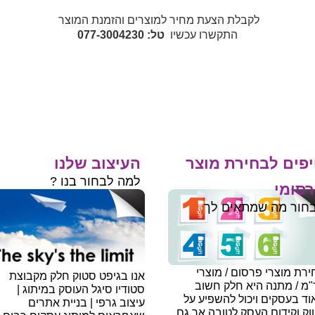
לקבלת הצעת מחיר למוצרים והזמנת המוצר
התקשרו עכשיו
טל: 077-3004230
פים לבחירת מוצר
העיצוב שלנו
למה לבחור בנו ?
סומי
חור מה שמתאים לך
רת מוצרי פרסום / מוצרי
אנו בגיפט סטוק חלק מקבוצת
"מ / מתנה היא חלק חשוב
סטודיו סיגל העוסק במיתוג |
ד בעסקים ויכול להשפיע על
עיצוב גרפי | בניית אתרים
וק וקידום העסק לטובה אך גם