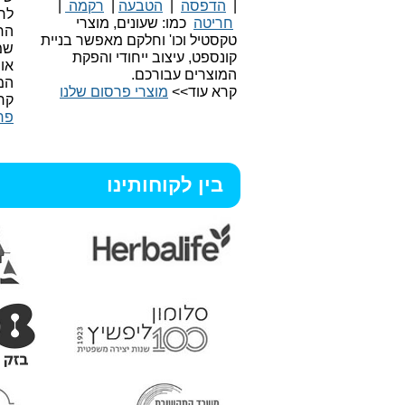
|
הדפסה
|
הטבעה
|
רקמה
|
לר
חריטה
כמו: שעונים, מוצרי
הח
טקסטיל וכו'
וחלקם מאפשר בניית
שמ
קונספט, עיצוב ייחודי והפקת
או
המוצרים עבורכם.
המ
קרא עוד>>
מוצרי פרסום שלנו
קר
פר
בין לקוחותינו