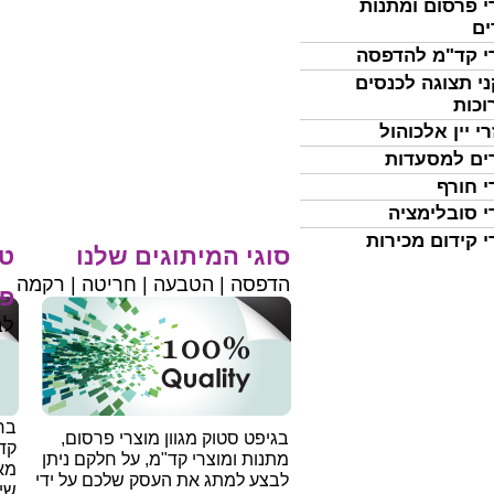
י פרסום ומתנות
ים
י קד"מ להדפסה
י תצוגה לכנסים
וכות
י יין אלכוהול
ים למסעדות
י חורף
י סובלימציה
י קידום מכירות
סוגי המיתוגים שלנו
טי
הדפסה | הטבעה | חריטה | רקמה
פר
לב
בחי
בגיפט סטוק מגוון מוצרי פרסום,
קד
מתנות ומוצרי קד"מ, על חלקם ניתן
מאו
לבצע למתג את העסק שלכם על ידי
שיו