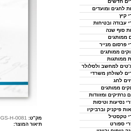
ים חדשים
ת לחגים ומועדים
י קיץ
י עבודה ובטיחות
ת סוף שנה
 ממותגים
י פרסום מנייר
קים ממותגים
ת ממותגות
'טים למחשב ולסלולר
ים לשולחן משרדי
ים לחג
ים ממותגים
ם נרתיקים ומזוודות
רי נסיעות וטיסות
ות פיקניק וברביקיו
י טקסטיל
GS-H-0081
מק"ט:
רי ספורט
תיאור המוצר:
נה טיפוח וביוטי