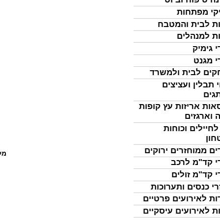
קי מפתחות
ת לבית והמטבח
ת למנהלים
י גימיק
י מגנט
ים לבית ולמשרד
 תבלין ועציצים
גים
אות אריזות עץ קופות
 וארגזים
לחיילים וכוחות
חון
ים ממוחזרים ירוקים
מל
י קד"מ לרכב
י קד"מ זולים
רי כנסים ותערוכות
ות לאירועים פרטיים
ת לאירועים עיסקיים