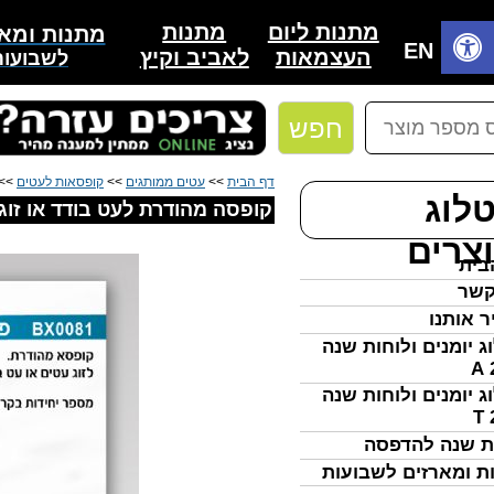
מתנות
מתנות ליום
מתנות ומאר
בית
EN
לאביב וקיץ
העצמאות
לשבועות
חפש
דף הבית
>>
עטים ממותגים
>>
קופסאות לעטים
>> 
לוג
קופסה מהודרת לעט בודד או זוג 
צרים
בית
קשר
ר אותנו
ג יומנים ולוחות שנה
ג יומנים ולוחות שנה
ת שנה להדפסה
ת ומארזים לשבועות