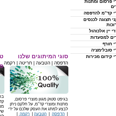
י פרסום ומתנות
ים
י קד"מ להדפסה
י תצוגה לכנסים
וכות
י יין אלכוהול
ים למסעדות
י חורף
י סובלימציה
סוגי המיתוגים שלנו
טי
י קידום מכירות
הדפסה | הטבעה | חריטה | רקמה
פר
לב
בחי
בגיפט סטוק מגוון מוצרי פרסום,
קד
מתנות ומוצרי קד"מ, על חלקם ניתן
מאו
לבצע למתג את העסק שלכם על ידי
שיו
|
הדפסה
|
הטבעה
|
רקמה
|