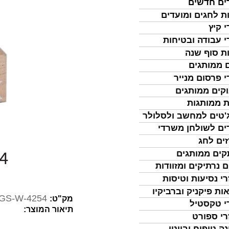
ים חדשים
ת לחגים ומועדים
י קיץ
י עבודה ובטיחות
ת סוף שנה
 ממותגים
י פרסום מנייר
קים ממותגים
ת ממותגות
'טים למחשב ולסלולר
ים לשולחן משרדי
ים לחג
ים ממותגים
ם נרתיקים ומזוודות
רי נסיעות וטיסות
ות פיקניק וברביקיו
GS-W-4254
מק"ט:
י טקסטיל
תיאור המוצר:
רי ספורט
נה טיפוח וביוטי