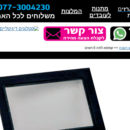
מתנות
זי
ם
המלצות
לעובדים
משלוחים לכל האר
 השנה
>> קופסא לתה 6 תאים