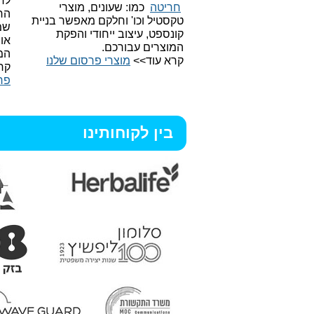
לר
חריטה
כמו: שעונים, מוצרי
הח
טקסטיל וכו'
וחלקם מאפשר בניית
שמ
קונספט, עיצוב ייחודי והפקת
או
המוצרים עבורכם.
המ
קרא עוד>>
מוצרי פרסום שלנו
קר
פר
בין לקוחותינו