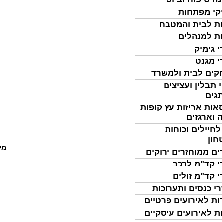
קי מפתחות
ת לבית והמטבח
ת למנהלים
י גימיק
י מגנט
ים לבית ולמשרד
 תבלין ועציצים
גים
אות אריזות עץ קופות
 וארגזים
לחיילים וכוחות
חון
מל
ים ממוחזרים ירוקים
י קד"מ לרכב
י קד"מ זולים
רי כנסים ותערוכות
ות לאירועים פרטיים
ת לאירועים עיסקיים