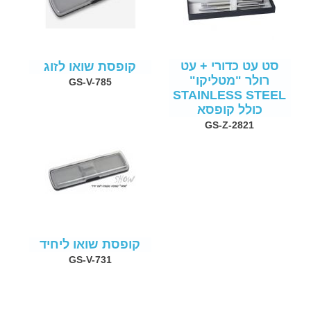
סט עט כדורי + עט
קופסת שואו לזוג
רולר "מטליקו"
GS-V-785
STAINLESS STEEL
כולל קופסא
GS-Z-2821
קופסת שואו ליחיד
GS-V-731