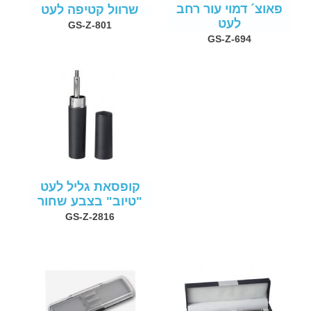
פאוצ´ דמוי עור רחב
שרוול קטיפה לעט
לעט
GS-Z-801
GS-Z-694
קופסאת גליל לעט
"טיוב" בצבע שחור
GS-Z-2816