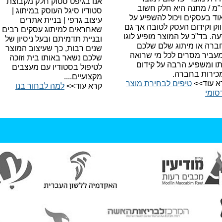
אנו בגיפט סטוק חלק מקבוצת
"מ / מתנה היא חלק חשוב
סטודיו סיגל העוסק במיתוג |
ד בעסקים ויכול להשפיע על
עיצוב גרפי | בניית אתרים
וק וקידום העסק לטובה אך גם
שאחראים למיתוג עסקים רבים
עה.
בד"כ על המוצר מופיע לוגו
ובניית תדמיתם ובעל ניסיון של
ברה או מיתוג שלם שלכם
שנים רבות, כך שעיצוב המוצר
עביר מסרים לכל מי שרואה
שלכם נשאר באותו בית וזוכה
תו ומשפיע הרבה על קידום
לטיפול בסטודיו עם מעצבים
כירות בחברה.
מקצועיים....
א עוד>>
טיפים לבחירת מוצר
קרא עוד>>
למה לבחור בנו​
סומי