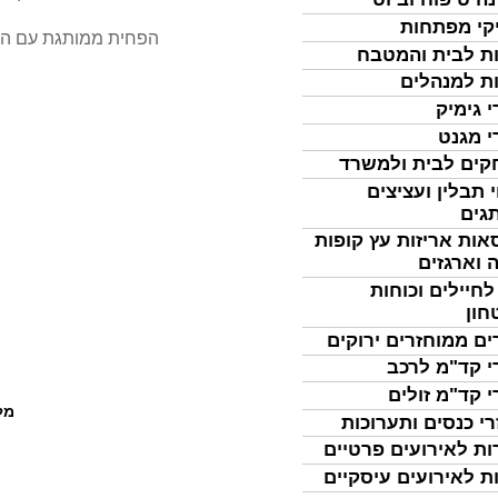
קי מפתחות
הפחית ממותגת עם ה
ת לבית והמטבח
ת למנהלים
י גימיק
י מגנט
ים לבית ולמשרד
 תבלין ועציצים
גים
אות אריזות עץ קופות
 וארגזים
לחיילים וכוחות
חון
ים ממוחזרים ירוקים
י קד"מ לרכב
י קד"מ זולים
מל
רי כנסים ותערוכות
ות לאירועים פרטיים
ת לאירועים עיסקיים