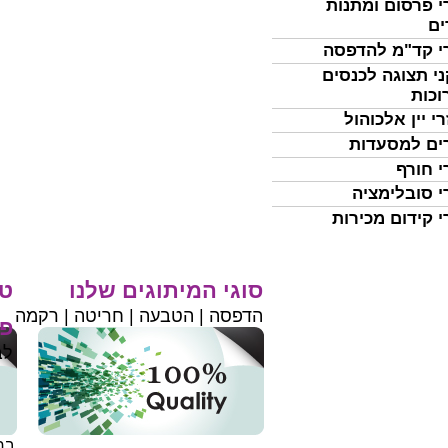
י פרסום ומתנות
ים
י קד"מ להדפסה
י תצוגה לכנסים
וכות
י יין אלכוהול
ים למסעדות
י חורף
י סובלימציה
י קידום מכירות
סוגי המיתוגים שלנו
טי
הדפסה | הטבעה | חריטה | רקמה
פר
לב
בחי