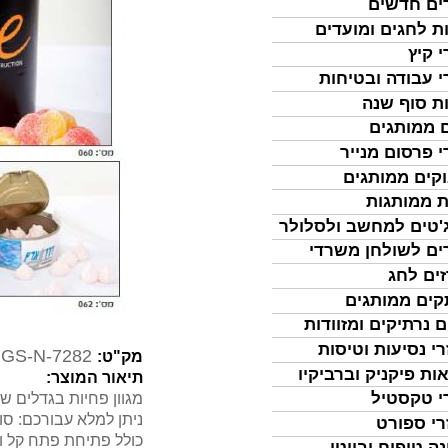
ים חדשים
ת לחגים ומועדים
י קיץ
י עבודה ובטיחות
ת סוף שנה
 ממותגים
י פרסום מנייר
קים ממותגים
ת ממותגות
'טים למחשב ולסלולר
ים לשולחן משרדי
ים לחג
ים ממותגים
ם נרתיקים ומזוודות
רי נסיעות וטיסות
GS-N-7282
מק"ט:
ות פיקניק וברביקיו
תיאור המוצר:
י טקסטיל
מגוון פחיות בגדלים ש
ניתן למלא עבורכם: סוכר
רי ספורט
כולל פתיחת פתח קל 
נה טיפוח וביוטי