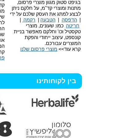
בגיפט סטוק מגוון מוצרי פרסום,
קד
מתנות ומוצרי קד"מ, על חלקם ניתן
מאו
לבצע למתג את העסק שלכם על ידי
שיו
|
הדפסה
|
הטבעה
|
רקמה
|
לר
חריטה
כמו: שעונים, מוצרי
הח
טקסטיל וכו'
וחלקם מאפשר בניית
שמ
קונספט, עיצוב ייחודי והפקת
או
המוצרים עבורכם.
המ
קרא עוד>>
מוצרי פרסום שלנו
קר
פר
בין לקוחותינו