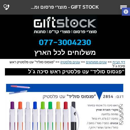
GIFT STOCK - מוצרי פרסום ומ...
משלוחים לכל הארץ
דף הבית
>>
עטים ממותגים
>>
עטים פלסטיק
>> "פגסוס סוליד" עט פלסטיק ראש
סיכה ג´ל
"פגסוס סוליד" עט פלסטיק ראש סיכה ג´ל