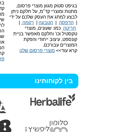
בחי
בגיפט סטוק מגוון מוצרי פרסום,
קד
מתנות ומוצרי קד"מ, על חלקם ניתן
מאו
לבצע למתג את העסק שלכם על ידי
שיו
|
הדפסה
|
הטבעה
|
רקמה
|
לר
חריטה
כמו: שעונים, מוצרי
הח
טקסטיל וכו'
וחלקם מאפשר בניית
שמ
קונספט, עיצוב ייחודי והפקת
או
המוצרים עבורכם.
המ
קרא עוד>>
מוצרי פרסום שלנו
קר
פר
בין לקוחותינו