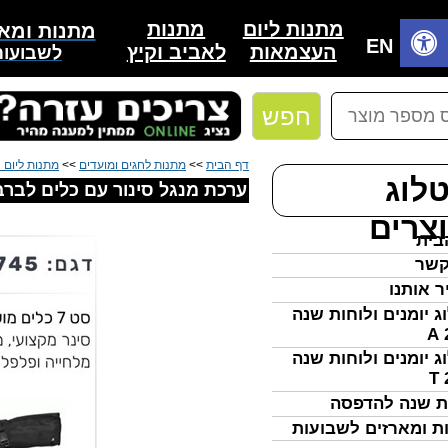
מתנות
מתנות ליום
מתנות ומאר
בית
EN
לאביב וקיץ
העצמאות
לשבועות
חפש
דף הבית
>>
מתנות לחגים ומועדים
>>
מתנות ליום
לוג
ערכת מנגל סינור עם כלים לברבי
צרים
בית
קשר
ר אותנו
ג יומנים ולוחות שנה
ג יומנים ולוחות שנה
ת שנה להדפסה
ת ומארזים לשבועות