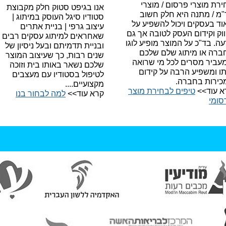
רת מוצרי פרסום / מוצרי
אנו בגיפט סטוק חלק מקבוצת
"מ / מתנה היא חלק חשוב
סטודיו סיגל העוסק במיתוג |
ד בעסקים ויכול להשפיע על
עיצוב גרפי | בניית אתרים
וק וקידום העסק לטובה אך גם
שאחראים למיתוג עסקים רבים
עה.
בד"כ על המוצר מופיע לוגו
ובניית תדמיתם ובעל ניסיון של
ברה או מיתוג שלם שלכם
שנים רבות, כך שעיצוב המוצר
עביר מסרים לכל מי שרואה
שלכם נשאר באותו בית וזוכה
תו ומשפיע הרבה על קידום
לטיפול בסטודיו עם מעצבים
כירות בחברה.
מקצועיים....
א עוד>>
טיפים לבחירת מוצר
קרא עוד>>
למה לבחור בנו​
סומי