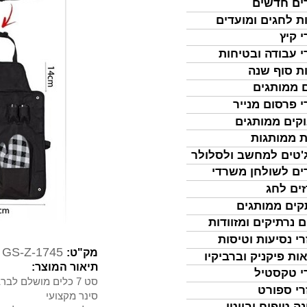
ים חדשים
ת לחגים ומועדים
י קיץ
י עבודה ובטיחות
ת סוף שנה
 ממותגים
י פרסום מנייר
קים ממותגים
ת ממותגות
'טים למחשב ולסלולר
ים לשולחן משרדי
ים לחג
ים ממותגים
ם נרתיקים ומזוודות
רי נסיעות וטיסות
GS-Z-1745
מק"ט:
ות פיקניק וברביקיו
תיאור המוצר:
י טקסטיל
סט 7 כלים מושלם לברבקיו הכולל:
רי ספורט
סינר מקצועי
נה טיפוח וביוטי