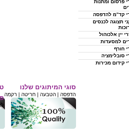
י פרסום ומתנות
ים
י קד"מ להדפסה
י תצוגה לכנסים
וכות
י יין אלכוהול
ים למסעדות
י חורף
י סובלימציה
י קידום מכירות
סוגי המיתוגים שלנו
טי
הדפסה | הטבעה | חריטה | רקמה
פר
לב