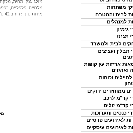
מזלג ענק, מחית, מלקחי
קי מפתחות
מלחייה ופלפלייה, כפפ
מידות סינר: רוחב 42 ס"מ
ת לבית והמטבח
ת למנהלים
י גימיק
י מגנט
ים לבית ולמשרד
 תבלין ועציצים
גים
אות אריזות עץ קופות
 וארגזים
לחיילים וכוחות
חון
ים ממוחזרים ירוקים
י קד"מ לרכב
י קד"מ זולים
רי כנסים ותערוכות
מל
ות לאירועים פרטיים
ת לאירועים עיסקיים