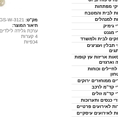
קי מפתחות
ת לבית והמטבח
ת למנהלים
GS-W-3121
מק"ט:
תיאור המוצר:
י גימיק
ערכת גלידה לילדים
י מגנט
4 קערות
ים לבית ולמשרד
4כפיות
 תבלין ועציצים
גים
אות אריזות עץ קופות
 וארגזים
לחיילים וכוחות
חון
ים ממוחזרים ירוקים
י קד"מ לרכב
י קד"מ זולים
רי כנסים ותערוכות
ות לאירועים פרטיים
ת לאירועים עיסקיים