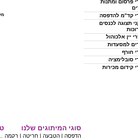
י פרסום ומתנות
ים
מל
י קד"מ להדפסה
י תצוגה לכנסים
וכות
י יין אלכוהול
ים למסעדות
י חורף
י סובלימציה
י קידום מכירות
סוגי המיתוגים שלנו
טי
הדפסה | הטבעה | חריטה | רקמה