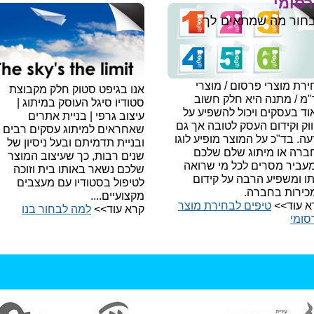
סומי
חור מה שמתאים לך
רת מוצרי פרסום / מוצרי
אנו בגיפט סטוק חלק מקבוצת
"מ / מתנה היא חלק חשוב
סטודיו סיגל העוסק במיתוג |
ד בעסקים ויכול להשפיע על
עיצוב גרפי | בניית אתרים
וק וקידום העסק לטובה אך גם
שאחראים למיתוג עסקים רבים
עה.
בד"כ על המוצר מופיע לוגו
ובניית תדמיתם ובעל ניסיון של
ברה או מיתוג שלם שלכם
שנים רבות, כך שעיצוב המוצר
עביר מסרים לכל מי שרואה
שלכם נשאר באותו בית וזוכה
תו ומשפיע הרבה על קידום
לטיפול בסטודיו עם מעצבים
כירות בחברה.
מקצועיים....
א עוד>>
טיפים לבחירת מוצר
קרא עוד>>
למה לבחור בנו​
סומי