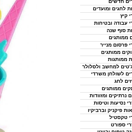
ים חדשים
ת לחגים ומועדים
י קיץ
י עבודה ובטיחות
ת סוף שנה
 ממותגים
י פרסום מנייר
קים ממותגים
ת ממותגות
'טים למחשב ולסלולר
ים לשולחן משרדי
ים לחג
ים ממותגים
ם נרתיקים ומזוודות
רי נסיעות וטיסות
ות פיקניק וברביקיו
י טקסטיל
רי ספורט
נה טיפוח וביוטי