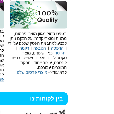
פר
לב
בחי
בגיפט סטוק מגוון מוצרי פרסום,
קד
מתנות ומוצרי קד"מ, על חלקם ניתן
מאו
לבצע למתג את העסק שלכם על ידי
שיו
|
הדפסה
|
הטבעה
|
רקמה
|
לר
חריטה
כמו: שעונים, מוצרי
הח
טקסטיל וכו'
וחלקם מאפשר בניית
שמ
קונספט, עיצוב ייחודי והפקת
או
המוצרים עבורכם.
המ
קרא עוד>>
מוצרי פרסום שלנו
קר
פר
בין לקוחותינו