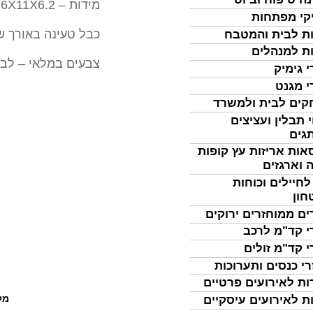
מידות – 11.6X11X6.2
קי מפתחות
כבל טעינה באורך של 1 
ת לבית והמטבח
ת למנהלים
צבעים במלאי – לבן
י גימיק
י מגנט
ים לבית ולמשרד
 תבלין ועציצים
גים
אות אריזות עץ קופות
 וארגזים
לחיילים וכוחות
חון
ים ממוחזרים ירוקים
י קד"מ לרכב
י קד"מ זולים
רי כנסים ותערוכות
ות לאירועים פרטיים
מל
ת לאירועים עיסקיים