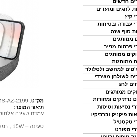
ים חדשים
ת לחגים ומועדים
י קיץ
י עבודה ובטיחות
ת סוף שנה
 ממותגים
י פרסום מנייר
קים ממותגים
ת ממותגות
'טים למחשב ולסלולר
ים לשולחן משרדי
ים לחג
ים ממותגים
ם נרתיקים ומזוודות
GS-AZ-2199
מק"ט:
רי נסיעות וטיסות
תיאור המוצר:
עמדת טעינה אלחוט
ות פיקניק וברביקיו
י טקסטיל
טעינה – 15W , רמקול 5W
רי ספורט
נה טיפוח וביוטי