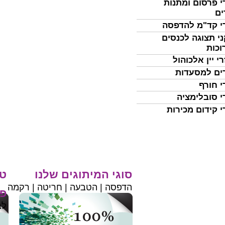
י פרסום ומתנות
ים
י קד"מ להדפסה
י תצוגה לכנסים
וכות
י יין אלכוהול
ים למסעדות
י חורף
י סובלימציה
י קידום מכירות
סוגי המיתוגים שלנו
טי
הדפסה | הטבעה | חריטה | רקמה
פר
לב