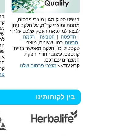
בחי
בגיפט סטוק מגוון מוצרי פרסום,
קד
מתנות ומוצרי קד"מ, על חלקם ניתן
מאו
לבצע למתג את העסק שלכם על ידי
שיו
|
הדפסה
|
הטבעה
|
רקמה
|
לר
חריטה
כמו: שעונים, מוצרי
הח
טקסטיל וכו'
וחלקם מאפשר בניית
שמ
קונספט, עיצוב ייחודי והפקת
או
המוצרים עבורכם.
המ
קרא עוד>>
מוצרי פרסום שלנו
קר
פר
בין לקוחותינו