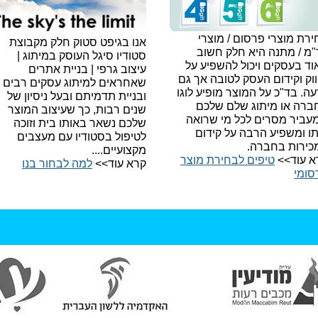
רת מוצרי פרסום / מוצרי
אנו בגיפט סטוק חלק מקבוצת
"מ / מתנה היא חלק חשוב
סטודיו סיגל העוסק במיתוג |
ד בעסקים ויכול להשפיע על
עיצוב גרפי | בניית אתרים
וק וקידום העסק לטובה אך גם
שאחראים למיתוג עסקים רבים
עה.
בד"כ על המוצר מופיע לוגו
ובניית תדמיתם ובעל ניסיון של
ברה או מיתוג שלם שלכם
שנים רבות, כך שעיצוב המוצר
עביר מסרים לכל מי שרואה
שלכם נשאר באותו בית וזוכה
תו ומשפיע הרבה על קידום
לטיפול בסטודיו עם מעצבים
כירות בחברה.
מקצועיים....
א עוד>>
טיפים לבחירת מוצר
קרא עוד>>
למה לבחור בנו​
סומי