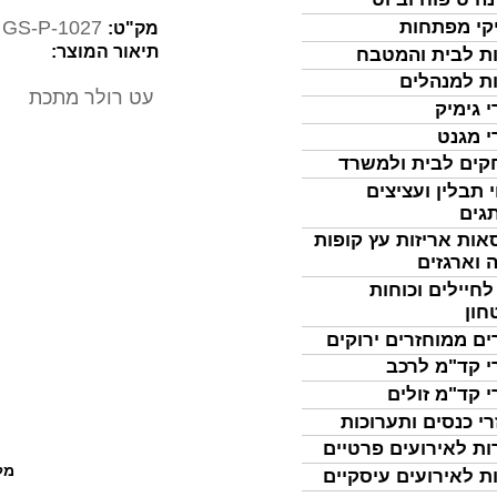
GS-P-1027
קי מפתחות
מק"ט:
תיאור המוצר:
ת לבית והמטבח
ת למנהלים
עט רולר מתכת
י גימיק
י מגנט
ים לבית ולמשרד
 תבלין ועציצים
גים
אות אריזות עץ קופות
 וארגזים
לחיילים וכוחות
חון
ים ממוחזרים ירוקים
י קד"מ לרכב
י קד"מ זולים
רי כנסים ותערוכות
ות לאירועים פרטיים
מל
ת לאירועים עיסקיים