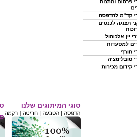
י פרסום ומתנות
ים
י קד"מ להדפסה
י תצוגה לכנסים
וכות
י יין אלכוהול
ים למסעדות
י חורף
י סובלימציה
י קידום מכירות
סוגי המיתוגים שלנו
טי
הדפסה | הטבעה | חריטה | רקמה
פר
לב