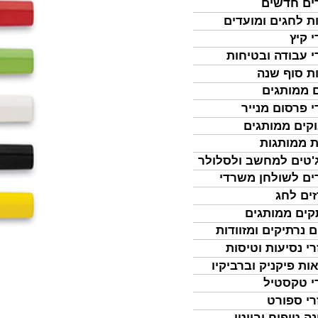
ים חדשים
ת לחגים ומועדים
י קיץ
י עבודה ובטיחות
ת סוף שנה
 ממותגים
י פרסום מנייר
קים ממותגים
ת ממותגות
'טים למחשב ולסלולר
ים לשולחן משרדי
ים לחג
ים ממותגים
ם נרתיקים ומזוודות
רי נסיעות וטיסות
ות פיקניק וברביקיו
י טקסטיל
רי ספורט
נה טיפוח וביוטי