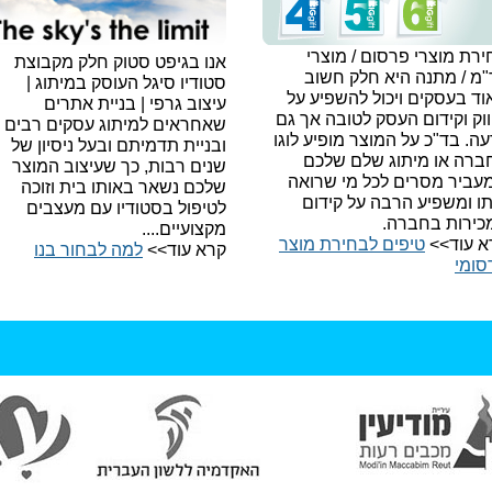
רת מוצרי פרסום / מוצרי
אנו בגיפט סטוק חלק מקבוצת
"מ / מתנה היא חלק חשוב
סטודיו סיגל העוסק במיתוג |
ד בעסקים ויכול להשפיע על
עיצוב גרפי | בניית אתרים
וק וקידום העסק לטובה אך גם
שאחראים למיתוג עסקים רבים
עה.
בד"כ על המוצר מופיע לוגו
ובניית תדמיתם ובעל ניסיון של
ברה או מיתוג שלם שלכם
שנים רבות, כך שעיצוב המוצר
עביר מסרים לכל מי שרואה
שלכם נשאר באותו בית וזוכה
תו ומשפיע הרבה על קידום
לטיפול בסטודיו עם מעצבים
כירות בחברה.
מקצועיים....
א עוד>>
טיפים לבחירת מוצר
קרא עוד>>
למה לבחור בנו​
סומי