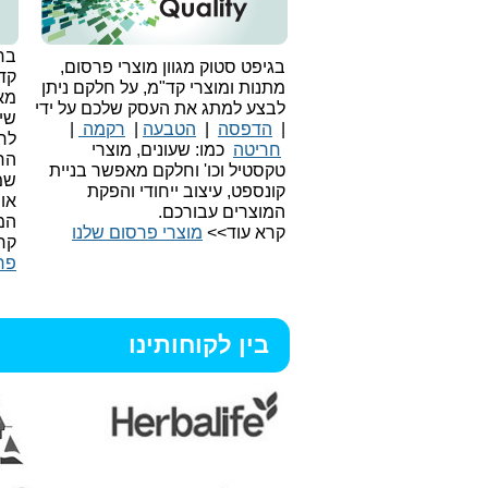
בחי
בגיפט סטוק מגוון מוצרי פרסום,
קד
מתנות ומוצרי קד"מ, על חלקם ניתן
מאו
לבצע למתג את העסק שלכם על ידי
שיו
|
הדפסה
|
הטבעה
|
רקמה
|
לר
חריטה
כמו: שעונים, מוצרי
הח
טקסטיל וכו'
וחלקם מאפשר בניית
שמ
קונספט, עיצוב ייחודי והפקת
או
המוצרים עבורכם.
המ
קרא עוד>>
מוצרי פרסום שלנו
קר
פר
בין לקוחותינו