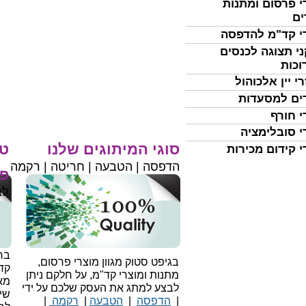
י פרסום ומתנות
ים
י קד"מ להדפסה
י תצוגה לכנסים
וכות
י יין אלכוהול
ים למסעדות
י חורף
י סובלימציה
סוגי המיתוגים שלנו
טי
י קידום מכירות
הדפסה | הטבעה | חריטה | רקמה
פר
לב
בחי
בגיפט סטוק מגוון מוצרי פרסום,
קד
מתנות ומוצרי קד"מ, על חלקם ניתן
מאו
לבצע למתג את העסק שלכם על ידי
שיו
|
הדפסה
|
הטבעה
|
רקמה
|