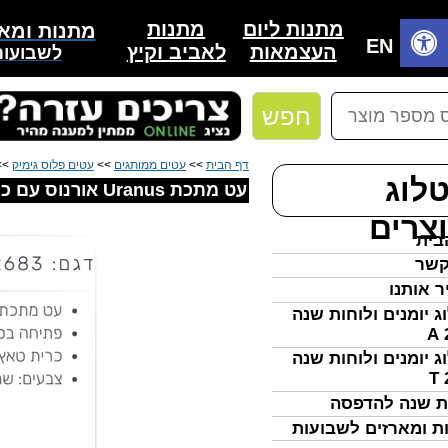
מתנות
מתנות ליום
מתנות ומאר
בית
EN
לאביב וקיץ
העצמאות
לשבועות
חפש
דף הבית
>>
עטים ממותגים
>>
עטים פלוס גימיק
>> עט מת
לוג
עט מתכת Uranus אורנוס עם כרית טאצ´ למסכי מגע
צרים
בית
קשר
ר אותנו
ג יומנים ולוחות שנה
ג יומנים ולוחות שנה
ת שנה להדפסה
ת ומארזים לשבועות