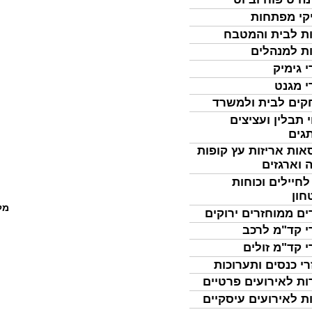
קי מפתחות
ת לבית והמטבח
ת למנהלים
י גימיק
י מגנט
ים לבית ולמשרד
 תבלין ועציצים
גים
אות אריזות עץ קופות
 וארגזים
לחיילים וכוחות
חון
מל
ים ממוחזרים ירוקים
י קד"מ לרכב
י קד"מ זולים
רי כנסים ותערוכות
ות לאירועים פרטיים
ת לאירועים עיסקיים