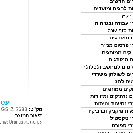
ים חדשים
ת לחגים ומועדים
י קיץ
י עבודה ובטיחות
ת סוף שנה
 ממותגים
י פרסום מנייר
קים ממותגים
ת ממותגות
'טים למחשב ולסלולר
ים לשולחן משרדי
ים לחג
ים ממותגים
ם נרתיקים ומזוודות
עט מתכת Uranus
רי נסיעות וטיסות
GS-Z-2683
מק"ט:
ות פיקניק וברביקיו
תיאור המוצר:
י טקסטיל
עט מתכת Uranus אורנוס עם כרית טאצ´ למסכי מגע
רי ספורט
נה טיפוח וביוטי