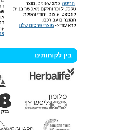
לר
חריטה
כמו: שעונים, מוצרי
הח
טקסטיל וכו'
וחלקם מאפשר בניית
שמ
קונספט, עיצוב ייחודי והפקת
או
המוצרים עבורכם.
המ
קרא עוד>>
מוצרי פרסום שלנו
קר
פר
בין לקוחותינו