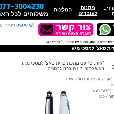
מתנות
זי
ם
המלצות
לעובדים
משלוחים לכל האר
כת Uranus אורנוס עם כרית טאצ´ למסכי מגע