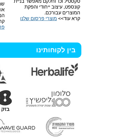
טקסטיל וכו'
וחלקם מאפשר בניית
שמ
קונספט, עיצוב ייחודי והפקת
או
המוצרים עבורכם.
המ
קרא עוד>>
מוצרי פרסום שלנו
קר
פר
בין לקוחותינו