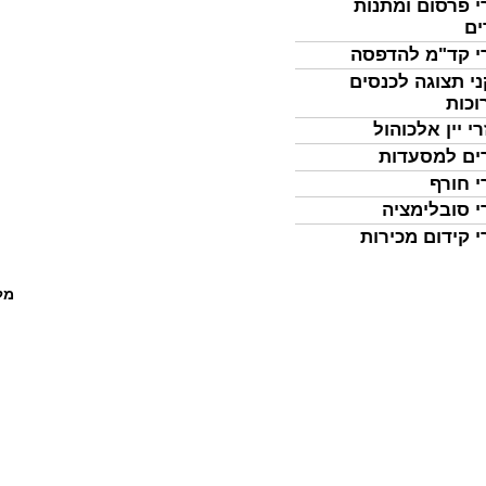
י פרסום ומתנות
ים
י קד"מ להדפסה
י תצוגה לכנסים
וכות
י יין אלכוהול
ים למסעדות
י חורף
י סובלימציה
י קידום מכירות
מל