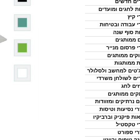
ים חדשים
ת לחגים ומועדים
י קיץ
י עבודה ובטיחות
ת סוף שנה
 ממותגים
י פרסום מנייר
קים ממותגים
ת ממותגות
'טים למחשב ולסלולר
ים לשולחן משרדי
ים לחג
ים ממותגים
ם נרתיקים ומזוודות
רי נסיעות וטיסות
ות פיקניק וברביקיו
י טקסטיל
רי ספורט
נה טיפוח וביוטי