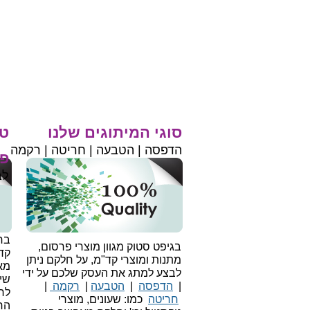
סוגי המיתוגים שלנו
טי
הדפסה | הטבעה | חריטה | רקמה
פר
לב
בחי
בגיפט סטוק מגוון מוצרי פרסום,
קד
מתנות ומוצרי קד"מ, על חלקם ניתן
מאו
לבצע למתג את העסק שלכם על ידי
שיו
|
הדפסה
|
הטבעה
|
רקמה
|
לר
חריטה
כמו: שעונים, מוצרי
הח