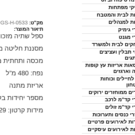
קי מפתחות
ת לבית והמטבח
ת למנהלים
GS-H-0533
מק"ט:
תיאור המוצר:
י גימיק
ספל שתיה מזכוכ
י מגנט
ים לבית ולמשרד
מסננת חליטה מנ
 תבלין ועציצים
גים
מכסה ותחתית מנ
אות אריזות עץ קופות
 וארגזים
נפח: 480 מ”ל
לחיילים וכוחות
אריזת מתנה
חון
ים ממוחזרים ירוקים
מספר יחידות בקרט
י קד"מ לרכב
י קד"מ זולים
מידות קרטון: 29*34*46
רי כנסים ותערוכות
ות לאירועים פרטיים
ת לאירועים עיסקיים