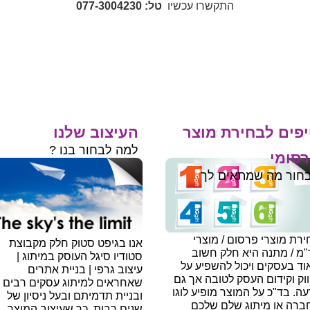
התקשרו עכשיו
טל: 077-3004230
פים לבחירת מוצר
העיצוב שלנו
למה לבחור בנו ?
סומי
חור מה שמתאים לך
רת מוצרי פרסום / מוצרי
אנו בגיפט סטוק חלק מקבוצת
"מ / מתנה היא חלק חשוב
סטודיו סיגל העוסק במיתוג |
ד בעסקים ויכול להשפיע על
עיצוב גרפי | בניית אתרים
וק וקידום העסק לטובה אך גם
שאחראים למיתוג עסקים רבים
עה.
בד"כ על המוצר מופיע לוגו
ובניית תדמיתם ובעל ניסיון של
ברה או מיתוג שלם שלכם
שנים רבות, כך שעיצוב המוצר