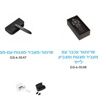
פרזנטור עכבר עם
פוינטר-מעביר-מצגות-עם-מצב
מעביר מצגות ומצביע
GS-k-9147
לייזר
GS-k-9148