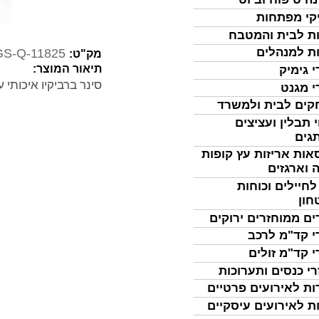
קי מפתחות
ת לבית והמטבח
ת למנהלים
GS-Q-11825
מק"ט:
תיאור המוצר:
י גימיק
סינר ברביקיו איכותי עם הדפסים ל
י מגנט
ים לבית ולמשרד
 תבלין ועציצים
גים
אות אריזות עץ קופות
 וארגזים
לחיילים וכוחות
חון
ים ממוחזרים ירוקים
י קד"מ לרכב
י קד"מ זולים
רי כנסים ותערוכות
ות לאירועים פרטיים
ת לאירועים עיסקיים