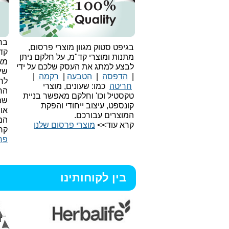
בחי
בגיפט סטוק מגוון מוצרי פרסום,
קד
מתנות ומוצרי קד"מ, על חלקם ניתן
מאו
לבצע למתג את העסק שלכם על ידי
שיו
|
הדפסה
|
הטבעה
|
רקמה
|
לר
חריטה
כמו: שעונים, מוצרי
הח
טקסטיל וכו'
וחלקם מאפשר בניית
שמ
קונספט, עיצוב ייחודי והפקת
או
המוצרים עבורכם.
המ
קרא עוד>>
מוצרי פרסום שלנו
קר
פר
בין לקוחותינו