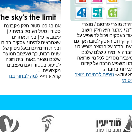
רת מוצרי פרסום / מוצרי
אנו בגיפט סטוק חלק מקבוצת
"מ / מתנה היא חלק חשוב
סטודיו סיגל העוסק במיתוג |
ד בעסקים ויכול להשפיע על
עיצוב גרפי | בניית אתרים
וק וקידום העסק לטובה אך גם
שאחראים למיתוג עסקים רבים
עה.
בד"כ על המוצר מופיע לוגו
ובניית תדמיתם ובעל ניסיון של
ברה או מיתוג שלם שלכם
שנים רבות, כך שעיצוב המוצר
עביר מסרים לכל מי שרואה
שלכם נשאר באותו בית וזוכה
תו ומשפיע הרבה על קידום
לטיפול בסטודיו עם מעצבים
כירות בחברה.
מקצועיים....
א עוד>>
טיפים לבחירת מוצר
קרא עוד>>
למה לבחור בנו​
סומי