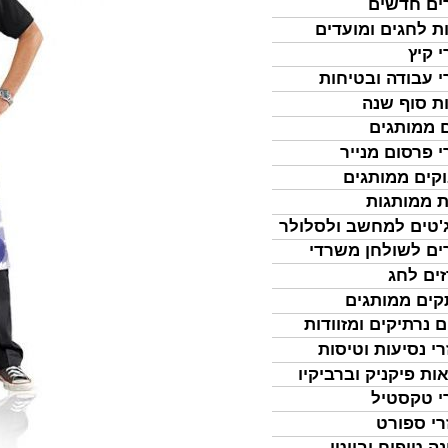
ים חדשים
ת לחגים ומועדים
י קיץ
י עבודה ובטיחות
ת סוף שנה
 ממותגים
י פרסום מנייר
קים ממותגים
ת ממותגות
'טים למחשב ולסלולר
ים לשולחן משרדי
ים לחג
ים ממותגים
ם נרתיקים ומזוודות
רי נסיעות וטיסות
ות פיקניק וברביקיו
י טקסטיל
רי ספורט
נה טיפוח וביוטי