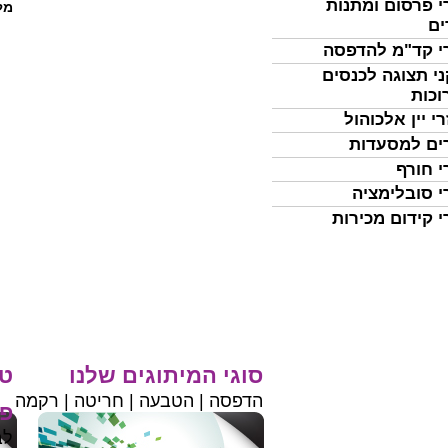
י פרסום ומתנות
מל
ים
י קד"מ להדפסה
י תצוגה לכנסים
וכות
י יין אלכוהול
ים למסעדות
י חורף
י סובלימציה
י קידום מכירות
סוגי המיתוגים שלנו
טי
הדפסה | הטבעה | חריטה | רקמה
פר
לב