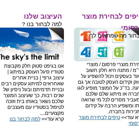
פים לבחירת מוצר
העיצוב שלנו
למה לבחור בנו ?
סומי
חור מה שמתאים לך
רת מוצרי פרסום / מוצרי
אנו בגיפט סטוק חלק מקבוצת
"מ / מתנה היא חלק חשוב
סטודיו סיגל העוסק במיתוג |
ד בעסקים ויכול להשפיע על
עיצוב גרפי | בניית אתרים
וק וקידום העסק לטובה אך גם
שאחראים למיתוג עסקים רבים
עה.
בד"כ על המוצר מופיע לוגו
ובניית תדמיתם ובעל ניסיון של
ברה או מיתוג שלם שלכם
שנים רבות, כך שעיצוב המוצר
עביר מסרים לכל מי שרואה
שלכם נשאר באותו בית וזוכה
תו ומשפיע הרבה על קידום
לטיפול בסטודיו עם מעצבים
כירות בחברה.
מקצועיים....
א עוד>>
טיפים לבחירת מוצר
קרא עוד>>
למה לבחור בנו​
סומי