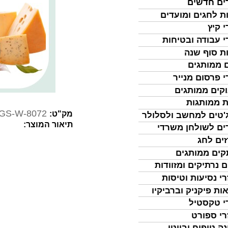
ים חדשים
ת לחגים ומועדים
י קיץ
י עבודה ובטיחות
ת סוף שנה
 ממותגים
י פרסום מנייר
קים ממותגים
ת ממותגות
GS-W-8072
מק"ט:
'טים למחשב ולסלולר
תיאור המוצר:
ים לשולחן משרדי
ים לחג
ים ממותגים
ם נרתיקים ומזוודות
רי נסיעות וטיסות
ות פיקניק וברביקיו
י טקסטיל
רי ספורט
נה טיפוח וביוטי