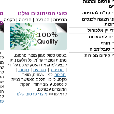
י פרסום ומתנות
ים
סוגי המיתוגים שלנו
טי
י קד"מ להדפסה
י תצוגה לכנסים
הדפסה | הטבעה | חריטה | רקמה
פר
וכות
לב
י יין אלכוהול
ים למסעדות
י חורף
י סובלימציה
בחי
י קידום מכירות
בגיפט סטוק מגוון מוצרי פרסום,
קד
מתנות ומוצרי קד"מ, על חלקם ניתן
מאו
לבצע למתג את העסק שלכם על ידי
שיו
|
הדפסה
|
הטבעה
|
רקמה
|
לר
חריטה
כמו: שעונים, מוצרי
הח
טקסטיל וכו'
וחלקם מאפשר בניית
שמ
קונספט, עיצוב ייחודי והפקת
או
המוצרים עבורכם.
המ
קרא עוד>>
מוצרי פרסום שלנו
קר
פר