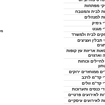
קי מפתחות
ת לבית והמטבח
ת למנהלים
י גימיק
י מגנט
מל
ים לבית ולמשרד
 תבלין ועציצים
גים
אות אריזות עץ קופות
 וארגזים
לחיילים וכוחות
חון
ים ממוחזרים ירוקים
י קד"מ לרכב
י קד"מ זולים
רי כנסים ותערוכות
ות לאירועים פרטיים
ת לאירועים עיסקיים