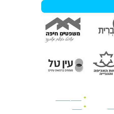
מוצרי קד"מ לרכב
לעסק
יומנים