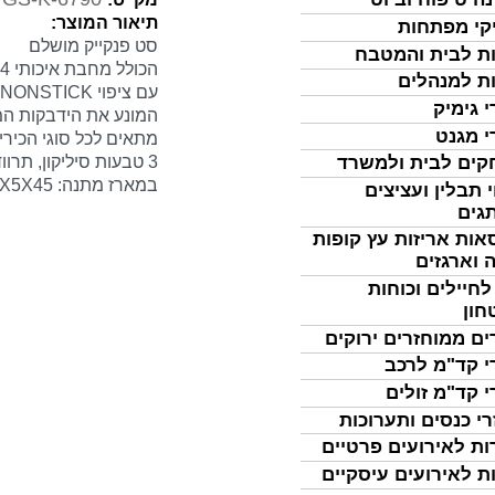
תיאור המוצר:
קי מפתחות
סט פנקייק מושלם
ת לבית והמטבח
הכולל מחבת איכותי 24 ס"מ יציקה DIE CASTTSAC
ת למנהלים
עם ציפוי NONSTICK
י גימיק
המונע את הידבקות המז
י מגנט
מתאים לכל סוגי הכיריי
3 טבעות סיליקון, תרווד, כלי פיזור להכנת בלינצ'ס
ים לבית ולמשרד
במארז מתנה: 25.5X5X45 ס"מ
 תבלין ועציצים
גים
אות אריזות עץ קופות
 וארגזים
לחיילים וכוחות
חון
ים ממוחזרים ירוקים
י קד"מ לרכב
י קד"מ זולים
רי כנסים ותערוכות
ות לאירועים פרטיים
ת לאירועים עיסקיים