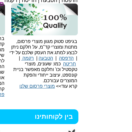
הדפסה | הטבעה | חריטה | רקמה
פר
לב
בחי
בגיפט סטוק מגוון מוצרי פרסום,
קד
מתנות ומוצרי קד"מ, על חלקם ניתן
מאו
לבצע למתג את העסק שלכם על ידי
שיו
|
הדפסה
|
הטבעה
|
רקמה
|
לר
חריטה
כמו: שעונים, מוצרי
הח
טקסטיל וכו'
וחלקם מאפשר בניית
שמ
קונספט, עיצוב ייחודי והפקת
או
המוצרים עבורכם.
המ
קרא עוד>>
מוצרי פרסום שלנו
קר
פר
בין לקוחותינו