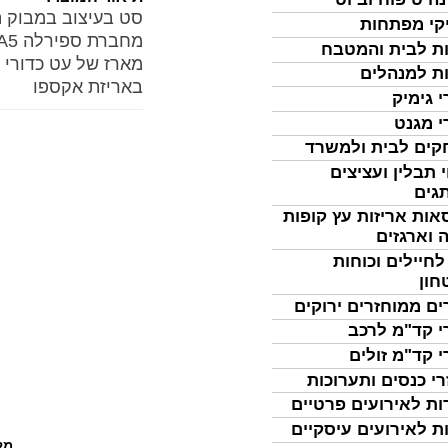
סט בעיצוב במבוק ה
קי מפתחות
מחברת ספירלה A5
ת לבית והמטבח
מארז של עט כדורי ו
ת למנהלים
באריזת אקספו
י גימיק
י מגנט
ים לבית ולמשרד
 תבלין ועציצים
גים
אות אריזות עץ קופות
 וארגזים
לחיילים וכוחות
חון
ים ממוחזרים ירוקים
י קד"מ לרכב
י קד"מ זולים
רי כנסים ותערוכות
ות לאירועים פרטיים
ת לאירועים עיסקיים
מל