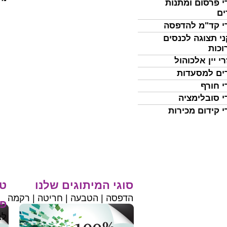
י פרסום ומתנות
ים
י קד"מ להדפסה
י תצוגה לכנסים
וכות
י יין אלכוהול
ים למסעדות
י חורף
י סובלימציה
י קידום מכירות
סוגי המיתוגים שלנו
טי
הדפסה | הטבעה | חריטה | רקמה
פר
לב