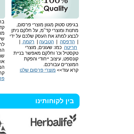
בחי
בגיפט סטוק מגוון מוצרי פרסום,
קד
מתנות ומוצרי קד"מ, על חלקם ניתן
מאו
לבצע למתג את העסק שלכם על ידי
שיו
|
הדפסה
|
הטבעה
|
רקמה
|
לר
חריטה
כמו: שעונים, מוצרי
הח
טקסטיל וכו'
וחלקם מאפשר בניית
שמ
קונספט, עיצוב ייחודי והפקת
או
המוצרים עבורכם.
המ
קרא עוד>>
מוצרי פרסום שלנו
קר
פר
בין לקוחותינו