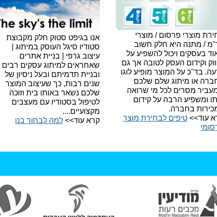
רת מוצרי פרסום / מוצרי
אנו בגיפט סטוק חלק מקבוצת
"מ / מתנה היא חלק חשוב
סטודיו סיגל העוסק במיתוג |
ד בעסקים ויכול להשפיע על
עיצוב גרפי | בניית אתרים
וק וקידום העסק לטובה אך גם
שאחראים למיתוג עסקים רבים
עה.
בד"כ על המוצר מופיע לוגו
ובניית תדמיתם ובעל ניסיון של
ברה או מיתוג שלם שלכם
שנים רבות, כך שעיצוב המוצר
עביר מסרים לכל מי שרואה
שלכם נשאר באותו בית וזוכה
תו ומשפיע הרבה על קידום
לטיפול בסטודיו עם מעצבים
כירות בחברה.
מקצועיים....
א עוד>>
טיפים לבחירת מוצר
קרא עוד>>
למה לבחור בנו​
סומי