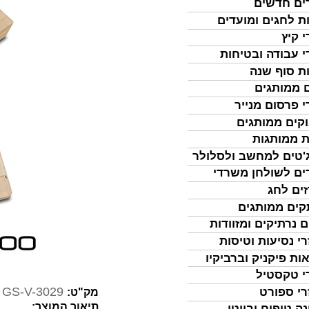
ים חדשים
ת לחגים ומועדים
י קיץ
י עבודה ובטיחות
ת סוף שנה
 ממותגים
י פרסום מנייר
קים ממותגים
ת ממותגות
'טים למחשב ולסלולר
ים לשולחן משרדי
ים לחג
ים ממותגים
ם נרתיקים ומזוודות
רי נסיעות וטיסות
ות פיקניק וברביקיו
י טקסטיל
GS-V-3029
רי ספורט
מק"ט:
תיאור המוצר:
נה טיפוח וביוטי