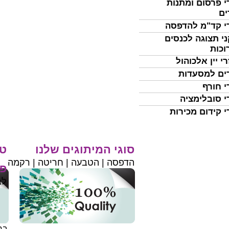
י פרסום ומתנות
ים
י קד"מ להדפסה
י תצוגה לכנסים
וכות
י יין אלכוהול
ים למסעדות
י חורף
י סובלימציה
י קידום מכירות
סוגי המיתוגים שלנו
טי
הדפסה | הטבעה | חריטה | רקמה
פר
לב
בחי