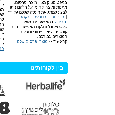
בגיפט סטוק מגוון מוצרי פרסום,
קד
מתנות ומוצרי קד"מ, על חלקם ניתן
מאו
לבצע למתג את העסק שלכם על ידי
שיו
|
הדפסה
|
הטבעה
|
רקמה
|
לר
חריטה
כמו: שעונים, מוצרי
הח
טקסטיל וכו'
וחלקם מאפשר בניית
שמ
קונספט, עיצוב ייחודי והפקת
או
המוצרים עבורכם.
המ
קרא עוד>>
מוצרי פרסום שלנו
קר
פר
בין לקוחותינו