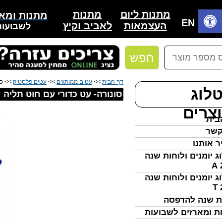
מתנות
מתנות ליום
מתנות ומאר
בית
EN
לאביב וקיץ
העצמאות
לשבועות
חפש
דף הבית
>>
עטים ממותגים
>>
עטים פלסטיק
>> סו
לוג
סונורה- עט כדורי עם חוט תליה
צרים
בית
קשר
ר אותנו
ג יומנים ולוחות שנה
ג יומנים ולוחות שנה
ת שנה להדפסה
ת ומארזים לשבועות