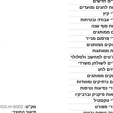
ים חדשים
ת לחגים ומועדים
י קיץ
י עבודה ובטיחות
ת סוף שנה
 ממותגים
י פרסום מנייר
קים ממותגים
ת ממותגות
'טים למחשב ולסלולר
ים לשולחן משרדי
ים לחג
ים ממותגים
ם נרתיקים ומזוודות
רי נסיעות וטיסות
ות פיקניק וברביקיו
י טקסטיל
GS-H-6002
רי ספורט
מק"ט:
תיאור המוצר:
נה טיפוח וביוטי