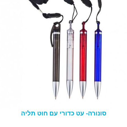
סונורה- עט כדורי עם חוט תליה