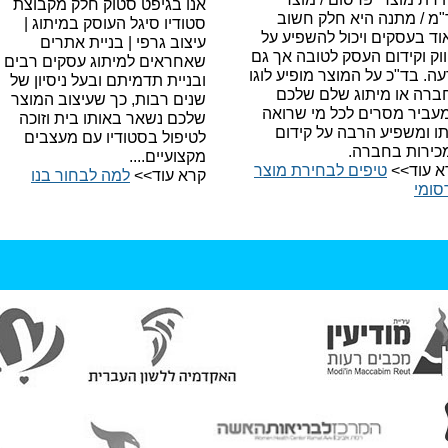
אנו בגיפט סטוק חלק מקבוצת
"מ / מתנה היא חלק חשוב
סטודיו סיגל העוסק במיתוג |
ד בעסקים ויכול להשפיע על
עיצוב גרפי | בניית אתרים
וק וקידום העסק לטובה אך גם
שאחראים למיתוג עסקים רבים
עה.
בד"כ על המוצר מופיע לוגו
ובניית תדמיתם ובעל ניסיון של
ברה או מיתוג שלם שלכם
שנים רבות, כך שעיצוב המוצר
עביר מסרים לכל מי שרואה
שלכם נשאר באותו בית וזוכה
תו ומשפיע הרבה על קידום
לטיפול בסטודיו עם מעצבים
כירות בחברה.
מקצועיים....
א עוד>>
טיפים לבחירת מוצר
קרא עוד>>
למה לבחור בנו​
סומי