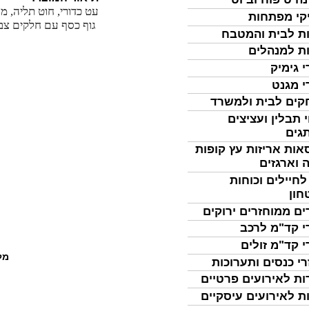
עט כדורי, חוט תליה, מנג
קי מפתחות
גוף כסף עם חלקים צבעו
ת לבית והמטבח
ת למנהלים
י גימיק
י מגנט
ים לבית ולמשרד
 תבלין ועציצים
גים
אות אריזות עץ קופות
 וארגזים
לחיילים וכוחות
חון
ים ממוחזרים ירוקים
י קד"מ לרכב
י קד"מ זולים
מל
רי כנסים ותערוכות
ות לאירועים פרטיים
ת לאירועים עיסקיים