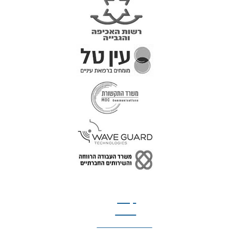
טל: 077-300-42-30
קצת
עלינו
הצהרת נגישות