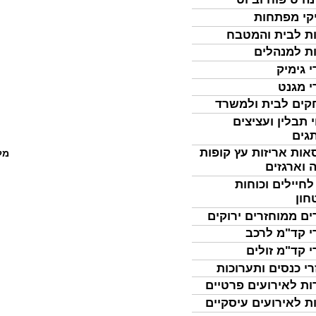
קי מפתחות
ת לבית והמטבח
ת למנהלים
י גימיק
י מגנט
ים לבית ולמשרד
 תבלין ועציצים
גים
אות אריזות עץ קופות
מל
 וארגזים
לחיילים וכוחות
חון
ים ממוחזרים ירוקים
י קד"מ לרכב
י קד"מ זולים
רי כנסים ותערוכות
ות לאירועים פרטיים
ת לאירועים עיסקיים