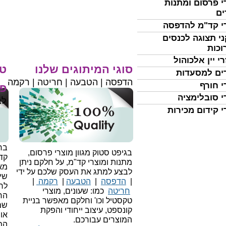
י פרסום ומתנות
ים
י קד"מ להדפסה
י תצוגה לכנסים
וכות
י יין אלכוהול
סוגי המיתוגים שלנו
טי
ים למסעדות
הדפסה | הטבעה | חריטה | רקמה
י חורף
פר
י סובלימציה
לב
י קידום מכירות
בחי
בגיפט סטוק מגוון מוצרי פרסום,
קד
מתנות ומוצרי קד"מ, על חלקם ניתן
מאו
לבצע למתג את העסק שלכם על ידי
שיו
|
הדפסה
|
הטבעה
|
רקמה
|
לר
חריטה
כמו: שעונים, מוצרי
הח
טקסטיל וכו'
וחלקם מאפשר בניית
שמ
קונספט, עיצוב ייחודי והפקת
או
המוצרים עבורכם.
המ