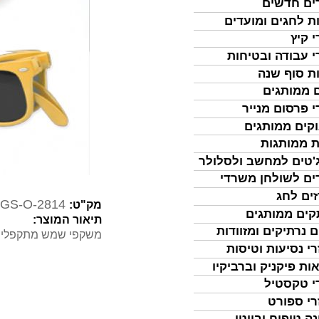
ים חדשים
ת לחגים ומועדים
י קיץ
י עבודה ובטיחות
ת סוף שנה
 ממותגים
י פרסום מנייר
קים ממותגים
ת ממותגות
'טים למחשב ולסלולר
ים לשולחן משרדי
ים לחג
GS-O-2814
מק"ט:
ים ממותגים
תיאור המוצר:
ם נרתיקים ומזוודות
משקפי שמש מתקפלים- עשוי 
רי נסיעות וטיסות
ות פיקניק וברביקיו
י טקסטיל
רי ספורט
נה טיפוח וביוטי