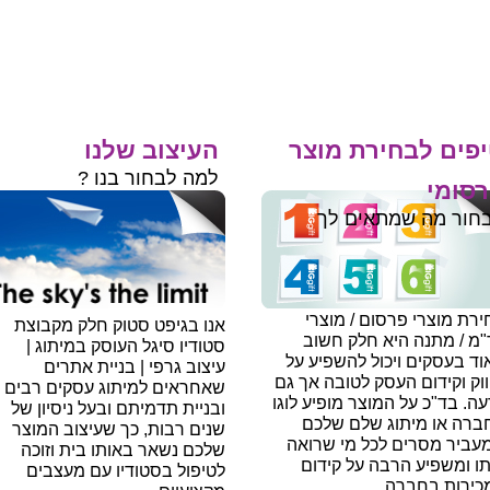
פים לבחירת מוצר
העיצוב שלנו
למה לבחור בנו ?
סומי
חור מה שמתאים לך
רת מוצרי פרסום / מוצרי
אנו בגיפט סטוק חלק מקבוצת
"מ / מתנה היא חלק חשוב
סטודיו סיגל העוסק במיתוג |
ד בעסקים ויכול להשפיע על
עיצוב גרפי | בניית אתרים
וק וקידום העסק לטובה אך גם
שאחראים למיתוג עסקים רבים
עה.
בד"כ על המוצר מופיע לוגו
ובניית תדמיתם ובעל ניסיון של
ברה או מיתוג שלם שלכם
שנים רבות, כך שעיצוב המוצר
עביר מסרים לכל מי שרואה
שלכם נשאר באותו בית וזוכה
תו ומשפיע הרבה על קידום
לטיפול בסטודיו עם מעצבים
כירות בחברה.