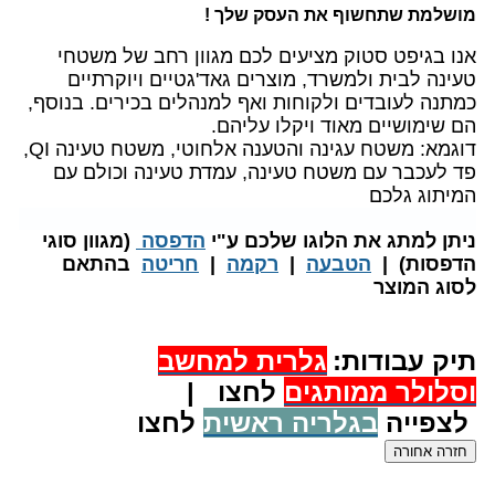
מושלמת שתחשוף את העסק שלך !
אנו בגיפט סטוק מציעים לכם מגוון רחב של משטחי
טעינה לבית ולמשרד, מוצרים גאד'גטיים ויוקרתיים
כמתנה לעובדים ולקוחות ואף למנהלים בכירים. בנוסף,
הם שימושיים מאוד ויקלו עליהם.
דוגמא: משטח עגינה והטענה אלחוטי, משטח טעינה QI,
פד לעכבר עם משטח טעינה, עמדת טעינה וכולם עם
המיתוג גלכם
​ניתן למתג את הלוגו שלכם ע"י
הדפסה
(מגוון סוגי
הדפסות) |
הטבעה
|
רקמה
|
חריטה
בהתאם
לסוג המוצר
תיק עבודות:
גלרית למחשב
וסלולר ממותגים
לחצו |
לצפייה
בגלריה ראשית
לחצו