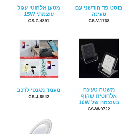
בוסט פד חודשני עם
מטען אלחוטי עגול
טעינה
עוצמתי 15W
GS-Z-4891
GS-V-1768
משטח טעינה
מעמד מגנטי לרכב
אלחוטית שקוף
GS-J-8542
בעוצמה של 10W
GS-W-9722