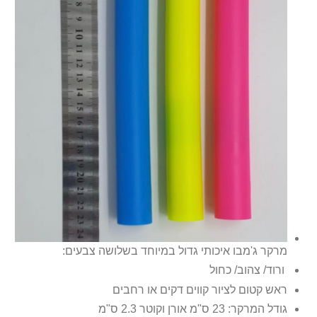
מרקר ג'מבו איכותי גדול במיוחד בשלושה צבעים:
ורוד/ צהוב/ כחול
ראש קטום לציור קווים דקים או רחבים
גודל המרקר: 23 ס"מ אורן וקוטר 2.3 ס"מ