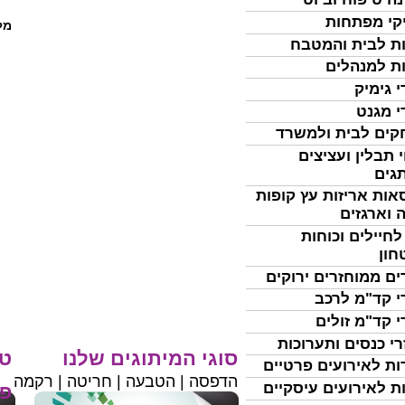
קי מפתחות
מל
ת לבית והמטבח
ת למנהלים
י גימיק
י מגנט
ים לבית ולמשרד
 תבלין ועציצים
גים
אות אריזות עץ קופות
 וארגזים
לחיילים וכוחות
חון
ים ממוחזרים ירוקים
י קד"מ לרכב
י קד"מ זולים
רי כנסים ותערוכות
סוגי המיתוגים שלנו
טי
ות לאירועים פרטיים
הדפסה | הטבעה | חריטה | רקמה
ת לאירועים עיסקיים
פר