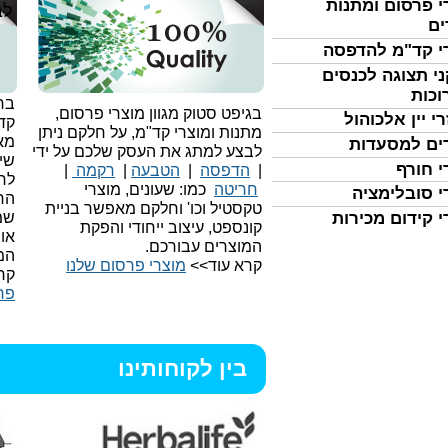
י פרסום ומתנות
לב
ים
י קד"מ להדפסה
י תצוגה לכנסים
וכות
בחי
בגיפט סטוק מגוון מוצרי פרסום,
י יין אלכוהול
קד
מתנות ומוצרי קד"מ, על חלקם ניתן
מאו
ים למסעדות
לבצע למתג את העסק שלכם על ידי
שיו
י חורף
|
הדפסה
|
הטבעה
|
רקמה
|
לר
חריטה
כמו: שעונים, מוצרי
י סובלימציה
הח
טקסטיל וכו'
וחלקם מאפשר בניית
שמ
י קידום מכירות
קונספט, עיצוב ייחודי והפקת
או
המוצרים עבורכם.
המ
קרא עוד>>
מוצרי פרסום שלנו
קר
פר
בין לקוחותינו