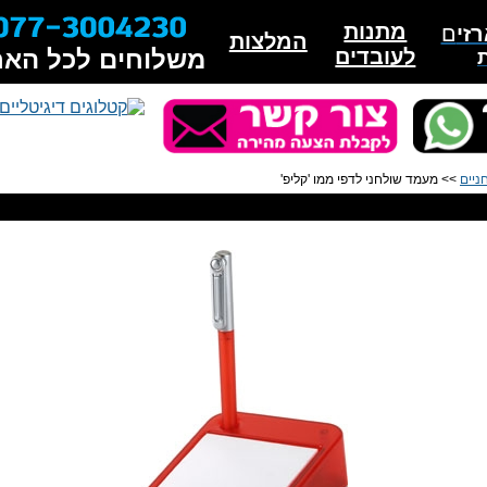
מתנות
זי
ם
המלצות
לעובדים
משלוחים לכל האר
ניים
>> מעמד שולחני לדפי ממו 'קליפ'