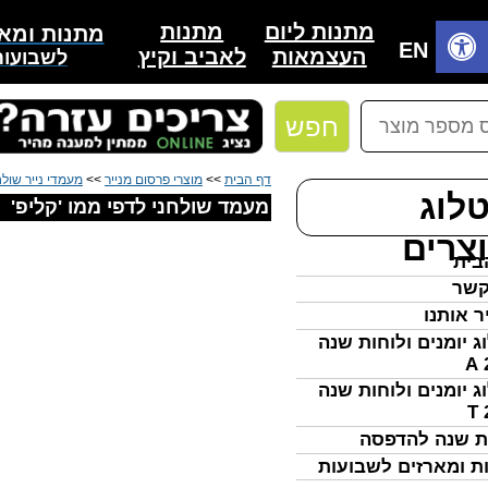
מתנות
מתנות ליום
מתנות ומאר
בית
EN
לאביב וקיץ
העצמאות
לשבועות
חפש
דף הבית
>>
מוצרי פרסום מנייר
>>
מעמדי נייר שולח
לוג
מעמד שולחני לדפי ממו 'קליפ'
צרים
בית
קשר
ר אותנו
ג יומנים ולוחות שנה
ג יומנים ולוחות שנה
ת שנה להדפסה
ת ומארזים לשבועות