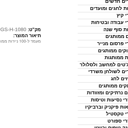
ים חדשים
ת לחגים ומועדים
י קיץ
י עבודה ובטיחות
GS-H-1080
ת סוף שנה
מק"ט:
תיאור המוצר:
 ממותגים
מעמד ל-100 ניירות ממו, עט עם תופסן להודעות, פטנט רשום.
י פרסום מנייר
קים ממותגים
ת ממותגות
'טים למחשב ולסלולר
ים לשולחן משרדי
ים לחג
ים ממותגים
ם נרתיקים ומזוודות
רי נסיעות וטיסות
ות פיקניק וברביקיו
י טקסטיל
רי ספורט
נה טיפוח וביוטי