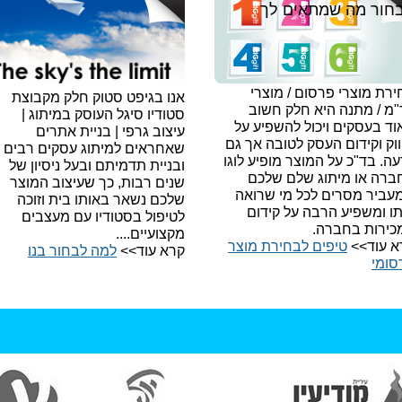
חור מה שמתאים לך
רת מוצרי פרסום / מוצרי
אנו בגיפט סטוק חלק מקבוצת
"מ / מתנה היא חלק חשוב
סטודיו סיגל העוסק במיתוג |
ד בעסקים ויכול להשפיע על
עיצוב גרפי | בניית אתרים
וק וקידום העסק לטובה אך גם
שאחראים למיתוג עסקים רבים
עה.
בד"כ על המוצר מופיע לוגו
ובניית תדמיתם ובעל ניסיון של
ברה או מיתוג שלם שלכם
שנים רבות, כך שעיצוב המוצר
עביר מסרים לכל מי שרואה
שלכם נשאר באותו בית וזוכה
תו ומשפיע הרבה על קידום
לטיפול בסטודיו עם מעצבים
כירות בחברה.
מקצועיים....
א עוד>>
טיפים לבחירת מוצר
קרא עוד>>
למה לבחור בנו​
סומי