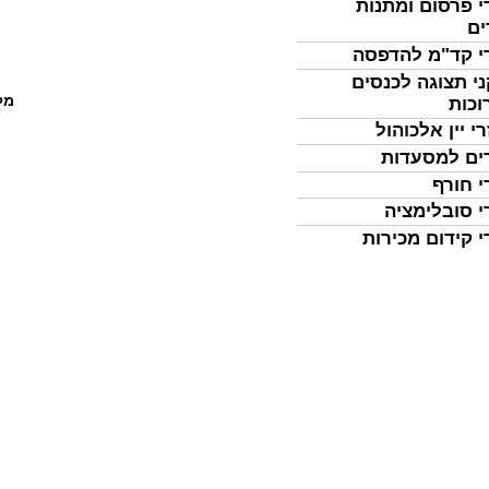
י פרסום ומתנות
ים
י קד"מ להדפסה
י תצוגה לכנסים
מל
וכות
י יין אלכוהול
ים למסעדות
י חורף
י סובלימציה
י קידום מכירות