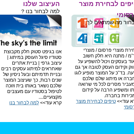
פים לבחירת מוצר
העיצוב שלנו
למה לבחור בנו ?
סומי
חור מה שמתאים לך
רת מוצרי פרסום / מוצרי
אנו בגיפט סטוק חלק מקבוצת
"מ / מתנה היא חלק חשוב
סטודיו סיגל העוסק במיתוג |
ד בעסקים ויכול להשפיע על
עיצוב גרפי | בניית אתרים
וק וקידום העסק לטובה אך גם
שאחראים למיתוג עסקים רבים
עה.
בד"כ על המוצר מופיע לוגו
ובניית תדמיתם ובעל ניסיון של
ברה או מיתוג שלם שלכם
שנים רבות, כך שעיצוב המוצר
עביר מסרים לכל מי שרואה
שלכם נשאר באותו בית וזוכה
תו ומשפיע הרבה על קידום
לטיפול בסטודיו עם מעצבים
כירות בחברה.
מקצועיים....
א עוד>>
טיפים לבחירת מוצר
קרא עוד>>
למה לבחור בנו​
סומי