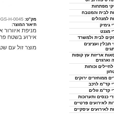
קי מפתחות
ת לבית והמטבח
ת למנהלים
GS-H-0045
מק"ט:
תיאור המוצר:
י גימיק
מניפת איוורור א
י מגנט
אירוע בשטח פתו
ים לבית ולמשרד
 תבלין ועציצים
מוצר זול עם שטח
גים
אות אריזות עץ קופות
 וארגזים
לחיילים וכוחות
חון
ים ממוחזרים ירוקים
י קד"מ לרכב
י קד"מ זולים
רי כנסים ותערוכות
ות לאירועים פרטיים
ת לאירועים עיסקיים