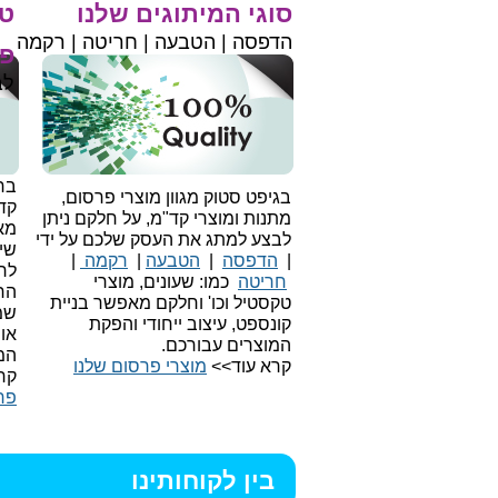
סוגי המיתוגים שלנו
טי
הדפסה | הטבעה | חריטה | רקמה
פר
לב
בחי
בגיפט סטוק מגוון מוצרי פרסום,
קד
מתנות ומוצרי קד"מ, על חלקם ניתן
מאו
לבצע למתג את העסק שלכם על ידי
שיו
|
הדפסה
|
הטבעה
|
רקמה
|
לר
חריטה
כמו: שעונים, מוצרי
הח
טקסטיל וכו'
וחלקם מאפשר בניית
שמ
קונספט, עיצוב ייחודי והפקת
או
המוצרים עבורכם.
המ
קרא עוד>>
מוצרי פרסום שלנו
קר
פר
בין לקוחותינו