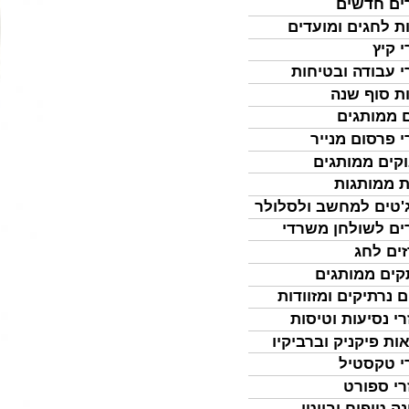
ים חדשים
ת לחגים ומועדים
י קיץ
י עבודה ובטיחות
ת סוף שנה
 ממותגים
י פרסום מנייר
קים ממותגים
ת ממותגות
'טים למחשב ולסלולר
ים לשולחן משרדי
ים לחג
ים ממותגים
ם נרתיקים ומזוודות
רי נסיעות וטיסות
ות פיקניק וברביקיו
י טקסטיל
רי ספורט
נה טיפוח וביוטי