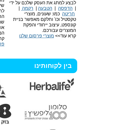
לבצע למתג את העסק שלכם על ידי
שיו
|
הדפסה
|
הטבעה
|
רקמה
|
לר
חריטה
כמו: שעונים, מוצרי
הח
טקסטיל וכו'
וחלקם מאפשר בניית
שמ
קונספט, עיצוב ייחודי והפקת
או
המוצרים עבורכם.
המ
קרא עוד>>
מוצרי פרסום שלנו
קר
פר
בין לקוחותינו