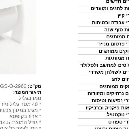
ים חדשים
ת לחגים ומועדים
י קיץ
י עבודה ובטיחות
ת סוף שנה
 ממותגים
י פרסום מנייר
קים ממותגים
ת ממותגות
'טים למחשב ולסלולר
ים לשולחן משרדי
ים לחג
GS-O-2962
ים ממותגים
מק"ט:
תיאור המוצר:
ם נרתיקים ומזוודות
ממו בגליל
רי נסיעות וטיסות
* 40 מטר גליל נייר חלק
ות פיקניק וברביקיו
* מגיע במגוון צבעים
י טקסטיל
* ארוז בקופסא
רי ספורט
* גודל המוצר: 14.5*7 ס"מ
* ניתן לעצב כל צו
נה טיפוח וביוטי