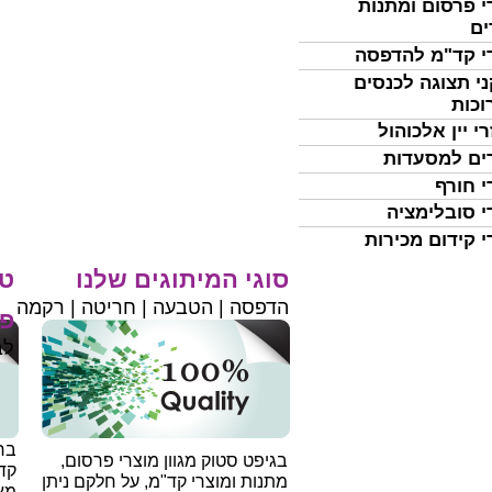
י פרסום ומתנות
ים
י קד"מ להדפסה
י תצוגה לכנסים
וכות
י יין אלכוהול
ים למסעדות
י חורף
י סובלימציה
י קידום מכירות
סוגי המיתוגים שלנו
טי
הדפסה | הטבעה | חריטה | רקמה
פר
לב
בחי
בגיפט סטוק מגוון מוצרי פרסום,
קד
מתנות ומוצרי קד"מ, על חלקם ניתן
מאו