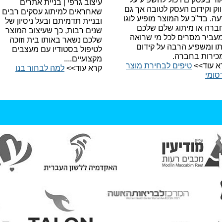
עיצוב גרפי | בניית אתרים
וק וקידום העסק לטובה אך גם
שאחראים למיתוג עסקים רבים
עה.
בד"כ על המוצר מופיע לוגו
ובניית תדמיתם ובעל ניסיון של
ברה או מיתוג שלם שלכם
שנים רבות, כך שעיצוב המוצר
עביר מסרים לכל מי שרואה
שלכם נשאר באותו בית וזוכה
תו ומשפיע הרבה על קידום
לטיפול בסטודיו עם מעצבים
כירות בחברה.
מקצועיים....
א עוד>>
טיפים לבחירת מוצר
קרא עוד>>
למה לבחור בנו​
סומי