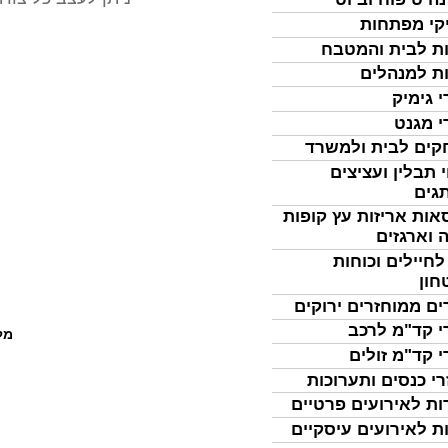
קי מפתחות
ת לבית והמטבח
ת למנהלים
י גימיק
י מגנט
ים לבית ולמשרד
 תבלין ועציצים
גים
אות אריזות עץ קופות
 וארגזים
לחיילים וכוחות
חון
ים ממוחזרים ירוקים
י קד"מ לרכב
מל
י קד"מ זולים
רי כנסים ותערוכות
ות לאירועים פרטיים
ת לאירועים עיסקיים