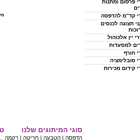
י פרסום ומתנות
ים
מל
י קד"מ להדפסה
י תצוגה לכנסים
וכות
י יין אלכוהול
ים למסעדות
י חורף
י סובלימציה
י קידום מכירות
סוגי המיתוגים שלנו
טי
הדפסה | הטבעה | חריטה | רקמה