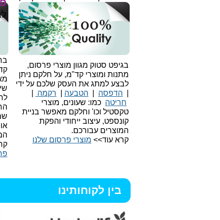
פר
לב
בחי
בגיפט סטוק מגוון מוצרי פרסום,
קד
מתנות ומוצרי קד"מ, על חלקם ניתן
מאו
לבצע למתג את העסק שלכם על ידי
שיו
|
הדפסה
|
הטבעה
|
רקמה
|
לר
חריטה
כמו: שעונים, מוצרי
הח
טקסטיל וכו'
וחלקם מאפשר בניית
שמ
קונספט, עיצוב ייחודי והפקת
או
המוצרים עבורכם.
המ
קרא עוד>>
מוצרי פרסום שלנו
קר
פר
בין לקוחותינו