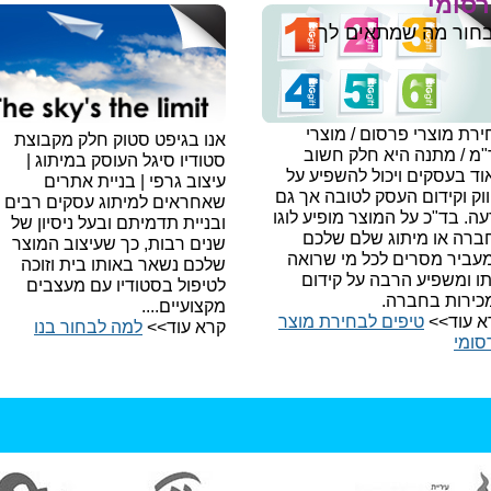
סומי
חור מה שמתאים לך
רת מוצרי פרסום / מוצרי
אנו בגיפט סטוק חלק מקבוצת
"מ / מתנה היא חלק חשוב
סטודיו סיגל העוסק במיתוג |
ד בעסקים ויכול להשפיע על
עיצוב גרפי | בניית אתרים
וק וקידום העסק לטובה אך גם
שאחראים למיתוג עסקים רבים
עה.
בד"כ על המוצר מופיע לוגו
ובניית תדמיתם ובעל ניסיון של
ברה או מיתוג שלם שלכם
שנים רבות, כך שעיצוב המוצר
עביר מסרים לכל מי שרואה
שלכם נשאר באותו בית וזוכה
תו ומשפיע הרבה על קידום
לטיפול בסטודיו עם מעצבים
כירות בחברה.
מקצועיים....
א עוד>>
טיפים לבחירת מוצר
קרא עוד>>
למה לבחור בנו​
סומי