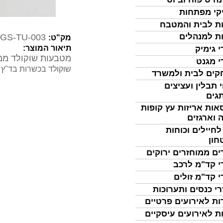
קי מפתחות
ת לבית והמטבח
ת למנהלים
GS-TU-003
מק"ט:
תיאור המוצר:
י גימיק
מטבעות שוקולד ממ
י מגנט
שוקולד בכשרות בד"ץ
ים לבית ולמשרד
 תבלין ועציצים
גים
אות אריזות עץ קופות
 וארגזים
לחיילים וכוחות
חון
ים ממוחזרים ירוקים
י קד"מ לרכב
י קד"מ זולים
רי כנסים ותערוכות
ות לאירועים פרטיים
ת לאירועים עיסקיים