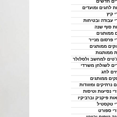
ים חדשים
ת לחגים ומועדים
י קיץ
י עבודה ובטיחות
ת סוף שנה
 ממותגים
י פרסום מנייר
קים ממותגים
ת ממותגות
'טים למחשב ולסלולר
ים לשולחן משרדי
ים לחג
ים ממותגים
ם נרתיקים ומזוודות
רי נסיעות וטיסות
ות פיקניק וברביקיו
י טקסטיל
רי ספורט
נה טיפוח וביוטי