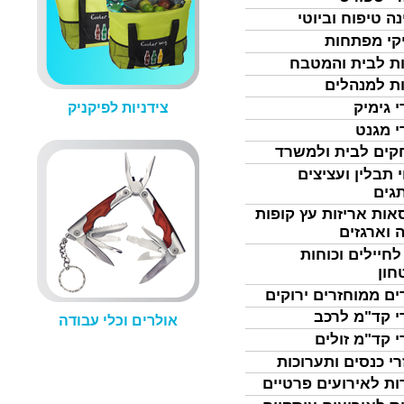
נה טיפוח וביוטי
קי מפתחות
ת לבית והמטבח
ת למנהלים
י גימיק
צידניות לפיקניק
י מגנט
ים לבית ולמשרד
 תבלין ועציצים
גים
אות אריזות עץ קופות
 וארגזים
לחיילים וכוחות
חון
ים ממוחזרים ירוקים
י קד"מ לרכב
אולרים וכלי עבודה
י קד"מ זולים
רי כנסים ותערוכות
ות לאירועים פרטיים