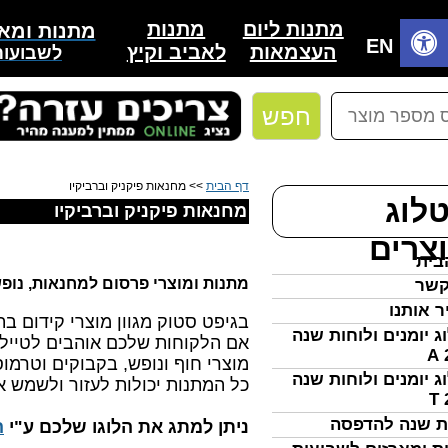
אביזרי מחנאות, נופש, ספורט ממותגים, מודפסים, קד"מ, מוצ
מתנות
מתנות ליום
מתנות ומאר
בית
EN
לאביב וקיץ
העצמאות
לשבועות
חפש
דף הבית
>> מחנאות פיקניק וברביקיו
לוג
מחנאות פיקניק וברביקיו
צרים
בית
מתנות ומוצרי פרסום למחנאות, נופש
קשר
ר אותנו
בגיפט סטוק מגוון מוצרי קידום ב
ג יומנים ולוחות שנה
אם הלקוחות שלכם אוהבים לטייל, 
מוצרי חוף ונופש, בקבוקים וטרמוס
ג יומנים ולוחות שנה
כל המתנות יכולות לעזור ולשמש א
ת שנה להדפסה
​ניתן למתג את הלוגו שלכם ע"י
ה