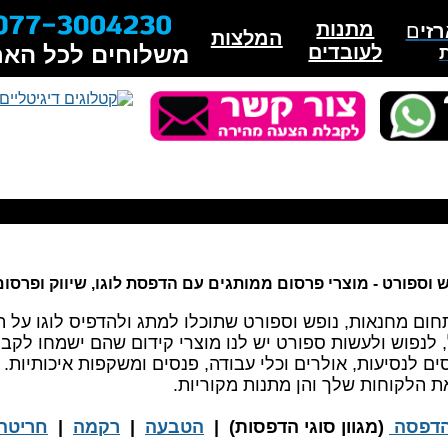
רי פרסום, מתנות לחג, מתנות לוועדי עובדים, חבילות שי לע
מתנות
זי
ם
המלצות
לעובדים
משלוחים לכל האר
 וספורט - מוצרי פרסום ממותגים עם הדפסת לוגו, שיווק ופרסו
תחום מחנאות, נופש וספורט שתוכלו למתג ולהדפיס לוגו על ה
לנפוש ולעשות ספורט יש לנו מוצרי קידום שהם ישמחו לקבל
ים לנסיעות, אולרים וכלי עבודה, פנסים ומשקפות איכותיות.
ת הלקוחות שלך והן מתנות מקוריות.
דפסה
(מגוון סוגי הדפסות) |
הטבעה
|
רקמה
|
חריטה