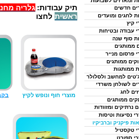
ת ומארזים לשבועות
תיק עבודות:
גלרי
ה מחנא
ים חדשים
ראשית
לחצו
ת לחגים ומועדים
י קיץ
י עבודה ובטיחות
ת סוף שנה
 ממותגים
י פרסום מנייר
קים ממותגים
ת ממותגות
'טים למחשב ולסלולר
ים לשולחן משרדי
ים לחג
מוצרי חוף ונופש לקיץ
בקב
ים ממותגים
ם נרתיקים ומזוודות
רי נסיעות וטיסות
ות פיקניק וברביקיו
י טקסטיל
רי ספורט