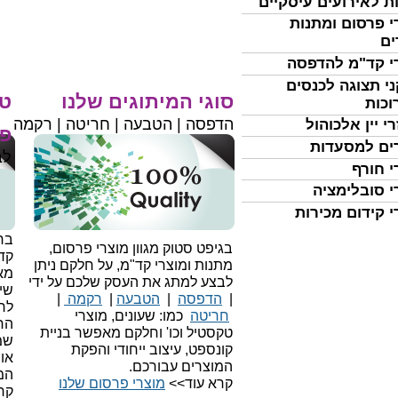
ת לאירועים עיסקיים
י פרסום ומתנות
ים
י קד"מ להדפסה
י תצוגה לכנסים
סוגי המיתוגים שלנו
טי
וכות
הדפסה | הטבעה | חריטה | רקמה
י יין אלכוהול
פר
ים למסעדות
לב
י חורף
י סובלימציה
י קידום מכירות
בחי
בגיפט סטוק מגוון מוצרי פרסום,
קד
מתנות ומוצרי קד"מ, על חלקם ניתן
מאו
לבצע למתג את העסק שלכם על ידי
שיו
|
הדפסה
|
הטבעה
|
רקמה
|
לר
חריטה
כמו: שעונים, מוצרי
הח
טקסטיל וכו'
וחלקם מאפשר בניית
שמ
קונספט, עיצוב ייחודי והפקת
או
המוצרים עבורכם.
המ
קרא עוד>>
מוצרי פרסום שלנו
קר