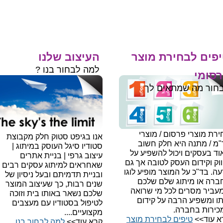
פים לבחירת מוצר
העיצוב שלנו
למה לבחור בנו ?
סומי
חור מה שמתאים לך
רת מוצרי פרסום / מוצרי
אנו בגיפט סטוק חלק מקבוצת
"מ / מתנה היא חלק חשוב
סטודיו סיגל העוסק במיתוג |
ד בעסקים ויכול להשפיע על
עיצוב גרפי | בניית אתרים
וק וקידום העסק לטובה אך גם
שאחראים למיתוג עסקים רבים
עה.
בד"כ על המוצר מופיע לוגו
ובניית תדמיתם ובעל ניסיון של
ברה או מיתוג שלם שלכם
שנים רבות, כך שעיצוב המוצר
עביר מסרים לכל מי שרואה
שלכם נשאר באותו בית וזוכה
תו ומשפיע הרבה על קידום
לטיפול בסטודיו עם מעצבים
כירות בחברה.
מקצועיים....
א עוד>>
טיפים לבחירת מוצר
קרא עוד>>
למה לבחור בנו​