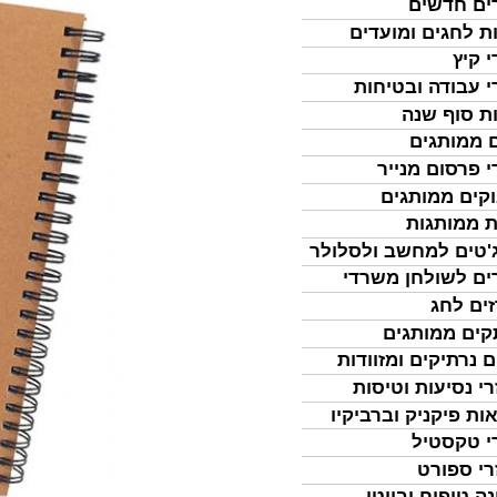
ים חדשים
ת לחגים ומועדים
י קיץ
י עבודה ובטיחות
ת סוף שנה
 ממותגים
י פרסום מנייר
קים ממותגים
ת ממותגות
'טים למחשב ולסלולר
ים לשולחן משרדי
ים לחג
ים ממותגים
ם נרתיקים ומזוודות
רי נסיעות וטיסות
ות פיקניק וברביקיו
י טקסטיל
רי ספורט
נה טיפוח וביוטי