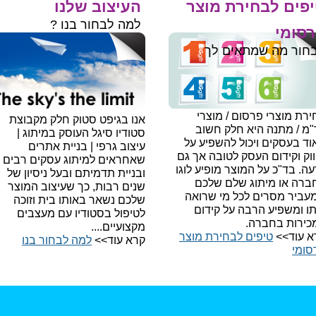
פים לבחירת מוצר
העיצוב שלנו
למה לבחור בנו ?
סומי
חור מה שמתאים לך
רת מוצרי פרסום / מוצרי
אנו בגיפט סטוק חלק מקבוצת
"מ / מתנה היא חלק חשוב
סטודיו סיגל העוסק במיתוג |
ד בעסקים ויכול להשפיע על
עיצוב גרפי | בניית אתרים
וק וקידום העסק לטובה אך גם
שאחראים למיתוג עסקים רבים
עה.
בד"כ על המוצר מופיע לוגו
ובניית תדמיתם ובעל ניסיון של
ברה או מיתוג שלם שלכם
שנים רבות, כך שעיצוב המוצר
עביר מסרים לכל מי שרואה
שלכם נשאר באותו בית וזוכה
תו ומשפיע הרבה על קידום
לטיפול בסטודיו עם מעצבים
כירות בחברה.
מקצועיים....
א עוד>>
טיפים לבחירת מוצר
קרא עוד>>
למה לבחור בנו​
סומי