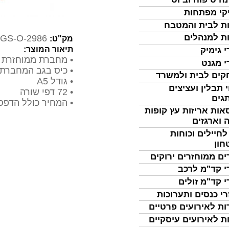
קי מפתחות
ת לבית והמטבח
ת למנהלים
GS-O-2986
מק"ט:
תיאור המוצר:
י גימיק
• מחברת ממוחזרת עם 
י מגנט
• כיס בגב המחברת 
ים לבית ולמשרד
• גודל A5
 תבלין ועציצים
• 72 דפי שורה
גים
• המחיר כולל הדפס
אות אריזות עץ קופות
 וארגזים
לחיילים וכוחות
חון
ים ממוחזרים ירוקים
י קד"מ לרכב
י קד"מ זולים
רי כנסים ותערוכות
ות לאירועים פרטיים
ת לאירועים עיסקיים