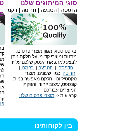
סוגי המיתוגים שלנו
טי
הדפסה | הטבעה | חריטה | רקמה
פר
לב
בחי
בגיפט סטוק מגוון מוצרי פרסום,
קד
מתנות ומוצרי קד"מ, על חלקם ניתן
מאו
לבצע למתג את העסק שלכם על ידי
שיו
|
הדפסה
|
הטבעה
|
רקמה
|
לר
חריטה
כמו: שעונים, מוצרי
הח
טקסטיל וכו'
וחלקם מאפשר בניית
שמ
קונספט, עיצוב ייחודי והפקת
או
המוצרים עבורכם.
המ
קרא עוד>>
מוצרי פרסום שלנו
קר
פר
בין לקוחותינו