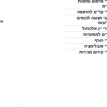
י פרסום ומתנות
ים
י קד"מ להדפסה
י תצוגה לכנסים
מל
וכות
י יין אלכוהול
ים למסעדות
י חורף
י סובלימציה
י קידום מכירות