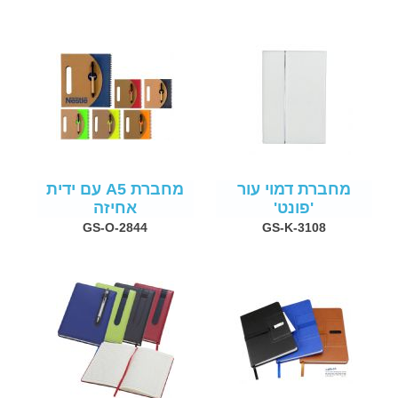
מחברת דמוי עור
מחברת A5 עם ידית
'פונט'
אחיזה
GS-O-2844
GS-K-3108