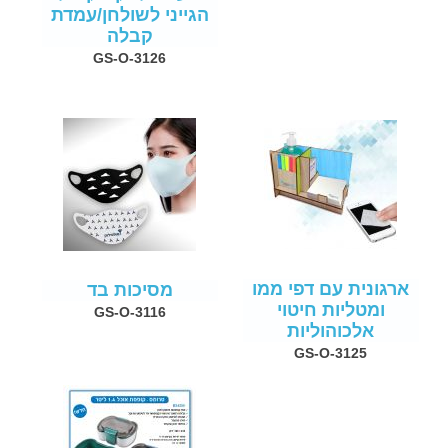
הגייני לשולחן/עמדת
קבלה
GS-O-3126
ארגונית עם דפי ממו
מסיכות בד
ומטליות חיטוי
GS-O-3116
אלכוהוליות
GS-O-3125