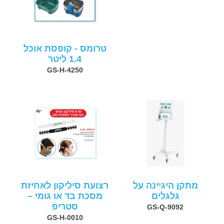
טרומס - קופסת אוכל
1.4 ליטר
GS-H-4250
מתקן היגיינה על
רצועת סיליקון לאחיזת
גלגלים
מסכת בד או גומי –
סטריפ
GS-Q-9092
GS-H-0010