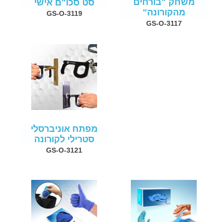
משחק "בורחים
סט סכו"ם אישי
מהקורונה"
GS-O-3119
GS-O-3117
מפתח אוניברסלי
סטרילי לקורונה
GS-O-3121