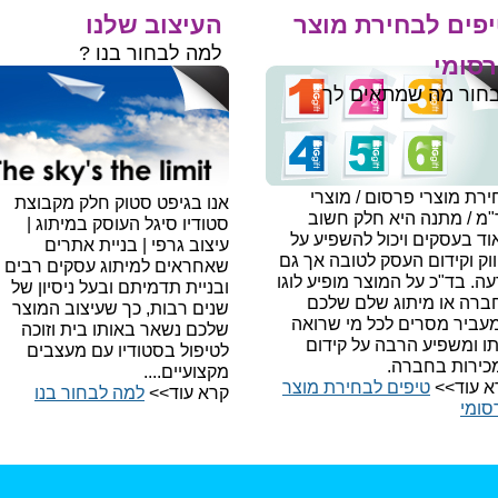
פים לבחירת מוצר
העיצוב שלנו
למה לבחור בנו ?
סומי
חור מה שמתאים לך
רת מוצרי פרסום / מוצרי
אנו בגיפט סטוק חלק מקבוצת
"מ / מתנה היא חלק חשוב
סטודיו סיגל העוסק במיתוג |
ד בעסקים ויכול להשפיע על
עיצוב גרפי | בניית אתרים
וק וקידום העסק לטובה אך גם
שאחראים למיתוג עסקים רבים
עה.
בד"כ על המוצר מופיע לוגו
ובניית תדמיתם ובעל ניסיון של
ברה או מיתוג שלם שלכם
שנים רבות, כך שעיצוב המוצר
עביר מסרים לכל מי שרואה
שלכם נשאר באותו בית וזוכה
תו ומשפיע הרבה על קידום
לטיפול בסטודיו עם מעצבים
כירות בחברה.
מקצועיים....
א עוד>>
טיפים לבחירת מוצר
קרא עוד>>
למה לבחור בנו​
סומי