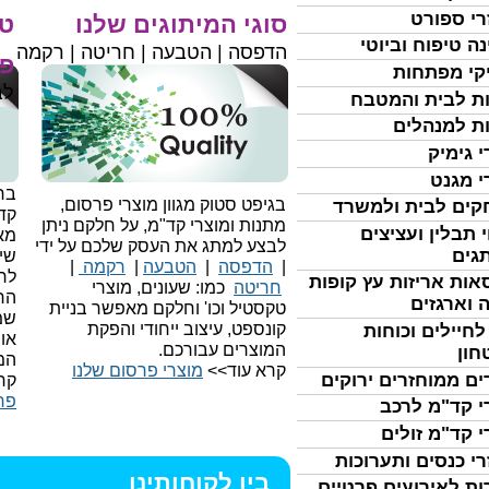
רי ספורט
סוגי המיתוגים שלנו
טי
נה טיפוח וביוטי
הדפסה | הטבעה | חריטה | רקמה
פר
קי מפתחות
לב
ת לבית והמטבח
ת למנהלים
י גימיק
י מגנט
בחי
בגיפט סטוק מגוון מוצרי פרסום,
ים לבית ולמשרד
קד
מתנות ומוצרי קד"מ, על חלקם ניתן
 תבלין ועציצים
מאו
לבצע למתג את העסק שלכם על ידי
גים
שיו
|
הדפסה
|
הטבעה
|
רקמה
|
לר
אות אריזות עץ קופות
חריטה
כמו: שעונים, מוצרי
הח
 וארגזים
טקסטיל וכו'
וחלקם מאפשר בניית
שמ
קונספט, עיצוב ייחודי והפקת
לחיילים וכוחות
או
המוצרים עבורכם.
חון
המ
קרא עוד>>
מוצרי פרסום שלנו
ים ממוחזרים ירוקים
קר
פר
י קד"מ לרכב
י קד"מ זולים
רי כנסים ותערוכות
בין לקוחותינו
ות לאירועים פרטיים