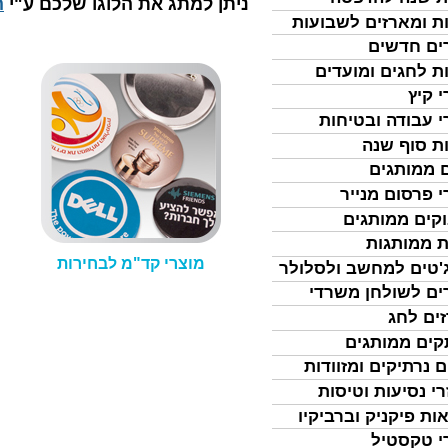
​ניתן למתג את הלוגו שלכם ע"י
ה
ת ומארזים לשבועות
ים חדשים
ת לחגים ומועדים
י קיץ
י עבודה ובטיחות
ת סוף שנה
 ממותגים
י פרסום מנייר
קים ממותגים
ת ממותגות
מוצרי קד"מ לבחירות
'טים למחשב ולסלולר
ים לשולחן משרדי
ים לחג
ים ממותגים
ם נרתיקים ומזוודות
רי נסיעות וטיסות
ות פיקניק וברביקיו
י טקסטיל