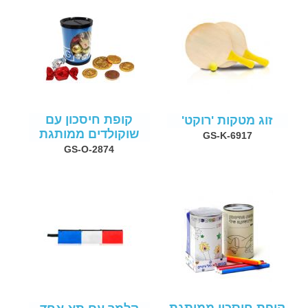
קופת חיסכון עם
זוג מטקות 'רוקט'
שוקולדים ממותגת
GS-K-6917
GS-O-2874