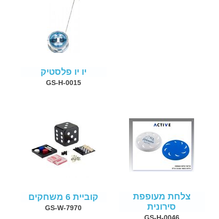
יו יו פלסטיק
GS-H-0015
צלחת מעופפת
קוביית 6 משחקים
סירונית
GS-W-7970
GS-H-0046