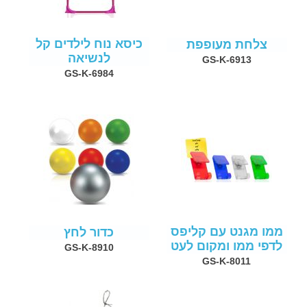
כיסא נוח לילדים קל
צלחת מעופפת
לנשיאה
GS-K-6913
GS-K-6984
ממו מגנט עם קליפס
כדור לחץ
לדפי ממו ומקום לעט
GS-K-8910
GS-K-8011