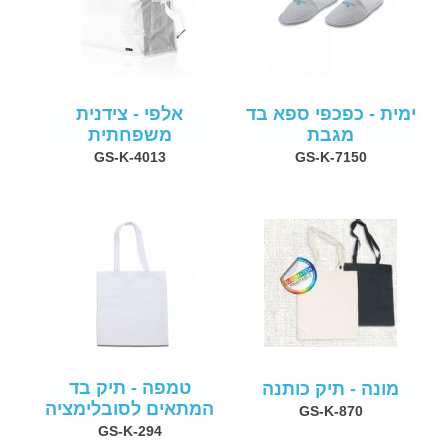
ימית - כפכפי ספא בד
אלפי - צידנית
מגבת
משפחתית
GS-K-4013
GS-K-7150
טמפה - תיק בד
מונה - תיק כותנה
המתאים לסובלימציה
GS-K-870
GS-K-294