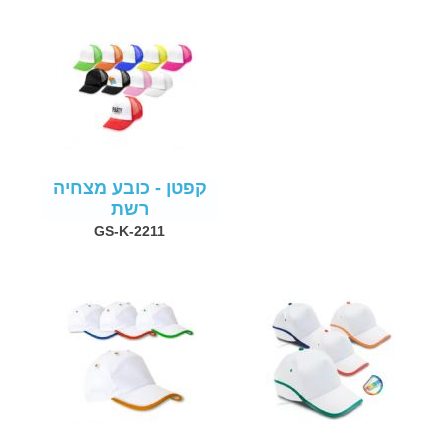
קפטן - כובע מצחיה
רשת
GS-K-2211