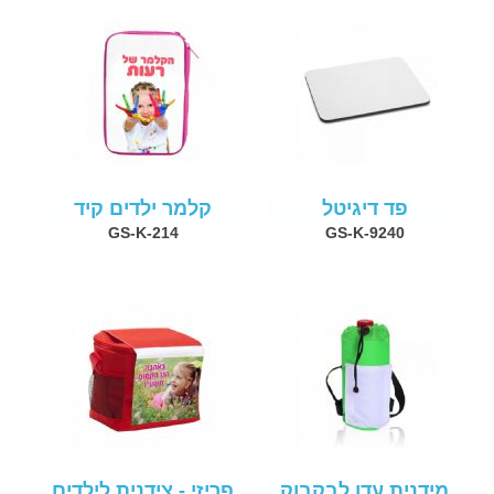
פד דיגיטל
קלמר ילדים קיד
GS-K-214
GS-K-9240
מידנית עדן לבקבוק
פריזי - צידנית לילדים