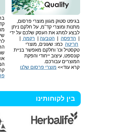
בחי
בגיפט סטוק מגוון מוצרי פרסום,
קד
מתנות ומוצרי קד"מ, על חלקם ניתן
מאו
לבצע למתג את העסק שלכם על ידי
שיו
|
הדפסה
|
הטבעה
|
רקמה
|
לר
חריטה
כמו: שעונים, מוצרי
הח
טקסטיל וכו'
וחלקם מאפשר בניית
שמ
קונספט, עיצוב ייחודי והפקת
או
המוצרים עבורכם.
המ
קרא עוד>>
מוצרי פרסום שלנו
קר
פר
בין לקוחותינו