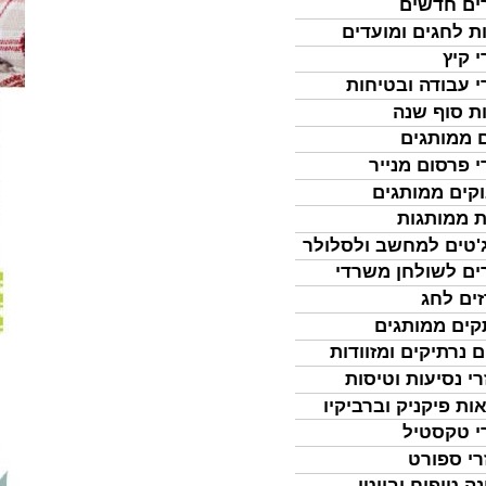
ים חדשים
ת לחגים ומועדים
י קיץ
י עבודה ובטיחות
ת סוף שנה
 ממותגים
י פרסום מנייר
קים ממותגים
ת ממותגות
'טים למחשב ולסלולר
ים לשולחן משרדי
ים לחג
ים ממותגים
ם נרתיקים ומזוודות
רי נסיעות וטיסות
ות פיקניק וברביקיו
י טקסטיל
רי ספורט
נה טיפוח וביוטי