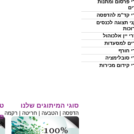
י פרסום ומתנות
ים
י קד"מ להדפסה
י תצוגה לכנסים
וכות
י יין אלכוהול
ים למסעדות
י חורף
י סובלימציה
י קידום מכירות
סוגי המיתוגים שלנו
טי
הדפסה | הטבעה | חריטה | רקמה
פר
לב