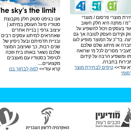
רת מוצרי פרסום / מוצרי
אנו בגיפט סטוק חלק מקבוצת
"מ / מתנה היא חלק חשוב
סטודיו סיגל העוסק במיתוג |
ד בעסקים ויכול להשפיע על
עיצוב גרפי | בניית אתרים
וק וקידום העסק לטובה אך גם
שאחראים למיתוג עסקים רבים
עה.
בד"כ על המוצר מופיע לוגו
ובניית תדמיתם ובעל ניסיון של
ברה או מיתוג שלם שלכם
שנים רבות, כך שעיצוב המוצר
עביר מסרים לכל מי שרואה
שלכם נשאר באותו בית וזוכה
תו ומשפיע הרבה על קידום
לטיפול בסטודיו עם מעצבים
כירות בחברה.
מקצועיים....
א עוד>>
טיפים לבחירת מוצר
קרא עוד>>
למה לבחור בנו​
סומי