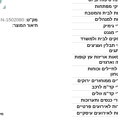
קי מפתחות
ת לבית והמטבח
ת למנהלים
-N-1502080
מק"ט:
תיאור המוצר:
י גימיק
י מגנט
ים לבית ולמשרד
 תבלין ועציצים
גים
אות אריזות עץ קופות
 וארגזים
לחיילים וכוחות
חון
ים ממוחזרים ירוקים
י קד"מ לרכב
י קד"מ זולים
רי כנסים ותערוכות
ות לאירועים פרטיים
ת לאירועים עיסקיים
מל