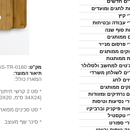
ים חדשים
ת לחגים ומועדים
י קיץ
י עבודה ובטיחות
ת סוף שנה
 ממותגים
י פרסום מנייר
קים ממותגים
ת ממותגות
'טים למחשב ולסלולר
S-TR-0160
מק"ט:
ים לשולחן משרדי
תיאור המוצר:
המארז כולל:
ים לחג
ים ממותגים
* סט 2 קרשי חיתוך עשויים במבו איכותי
ם נרתיקים ומזוודות
(34X24 ס"מ, 30X20 ס"מ)
רי נסיעות וטיסות
ות פיקניק וברביקיו
* סט סכינים מפואר 6 חלקי
י טקסטיל
* סינר שף מעוצב
רי ספורט
נה טיפוח וביוטי