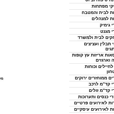
קי מפתחות
ת לבית והמטבח
ת למנהלים
י גימיק
י מגנט
ים לבית ולמשרד
 תבלין ועציצים
גים
אות אריזות עץ קופות
 וארגזים
לחיילים וכוחות
חון
ים ממוחזרים ירוקים
מל
י קד"מ לרכב
י קד"מ זולים
רי כנסים ותערוכות
ות לאירועים פרטיים
ת לאירועים עיסקיים