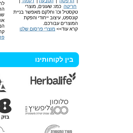
|
הדפסה
|
הטבעה
|
רקמה
|
לר
חריטה
כמו: שעונים, מוצרי
הח
טקסטיל וכו'
וחלקם מאפשר בניית
שמ
קונספט, עיצוב ייחודי והפקת
או
המוצרים עבורכם.
המ
קרא עוד>>
מוצרי פרסום שלנו
קר
פר
בין לקוחותינו