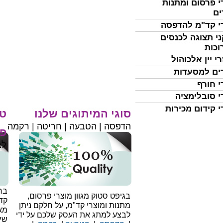
י פרסום ומתנות
ים
י קד"מ להדפסה
י תצוגה לכנסים
וכות
י יין אלכוהול
ים למסעדות
י חורף
י סובלימציה
י קידום מכירות
סוגי המיתוגים שלנו
טי
הדפסה | הטבעה | חריטה | רקמה
פר
לב
בחי
בגיפט סטוק מגוון מוצרי פרסום,
קד
מתנות ומוצרי קד"מ, על חלקם ניתן
מאו
לבצע למתג את העסק שלכם על ידי
שיו