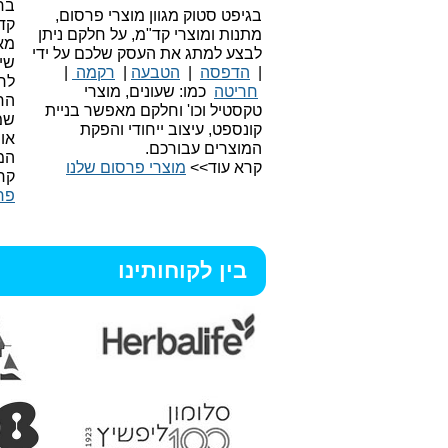
בחי
בגיפט סטוק מגוון מוצרי פרסום,
קד
מתנות ומוצרי קד"מ, על חלקם ניתן
מאו
לבצע למתג את העסק שלכם על ידי
שיו
|
הדפסה
|
הטבעה
|
רקמה
|
לר
חריטה
כמו: שעונים, מוצרי
הח
טקסטיל וכו'
וחלקם מאפשר בניית
שמ
קונספט, עיצוב ייחודי והפקת
או
המוצרים עבורכם.
המ
קרא עוד>>
מוצרי פרסום שלנו
קר
פר
בין לקוחותינו