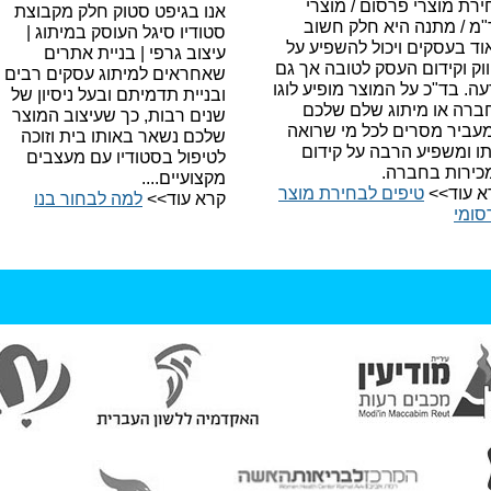
רת מוצרי פרסום / מוצרי
אנו בגיפט סטוק חלק מקבוצת
"מ / מתנה היא חלק חשוב
סטודיו סיגל העוסק במיתוג |
ד בעסקים ויכול להשפיע על
עיצוב גרפי | בניית אתרים
וק וקידום העסק לטובה אך גם
שאחראים למיתוג עסקים רבים
עה.
בד"כ על המוצר מופיע לוגו
ובניית תדמיתם ובעל ניסיון של
ברה או מיתוג שלם שלכם
שנים רבות, כך שעיצוב המוצר
עביר מסרים לכל מי שרואה
שלכם נשאר באותו בית וזוכה
תו ומשפיע הרבה על קידום
לטיפול בסטודיו עם מעצבים
כירות בחברה.
מקצועיים....
א עוד>>
טיפים לבחירת מוצר
קרא עוד>>
למה לבחור בנו​
סומי