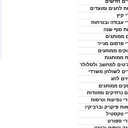
ים חדשים
ת לחגים ומועדים
י קיץ
י עבודה ובטיחות
ת סוף שנה
 ממותגים
י פרסום מנייר
קים ממותגים
ת ממותגות
'טים למחשב ולסלולר
ים לשולחן משרדי
ים לחג
ים ממותגים
ם נרתיקים ומזוודות
רי נסיעות וטיסות
ות פיקניק וברביקיו
י טקסטיל
רי ספורט
נה טיפוח וביוטי