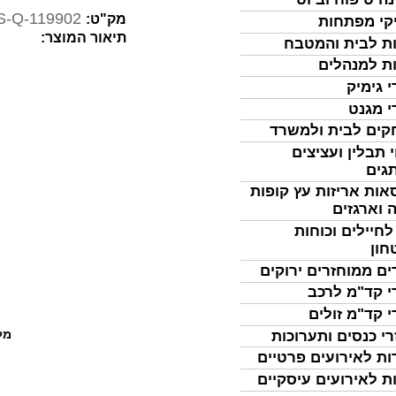
S-Q-119902
מק"ט:
קי מפתחות
תיאור המוצר:
ת לבית והמטבח
ת למנהלים
י גימיק
י מגנט
ים לבית ולמשרד
 תבלין ועציצים
גים
אות אריזות עץ קופות
 וארגזים
לחיילים וכוחות
חון
ים ממוחזרים ירוקים
י קד"מ לרכב
י קד"מ זולים
מל
רי כנסים ותערוכות
ות לאירועים פרטיים
ת לאירועים עיסקיים