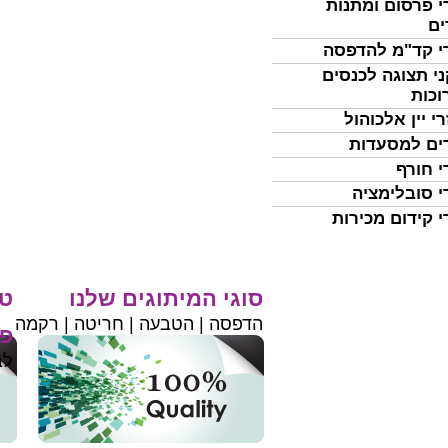
י פרסום ומתנות
ים
י קד"מ להדפסה
י תצוגה לכנסים
וכות
י יין אלכוהול
ים למסעדות
י חורף
י סובלימציה
י קידום מכירות
סוגי המיתוגים שלנו
טי
הדפסה | הטבעה | חריטה | רקמה
פר
לב