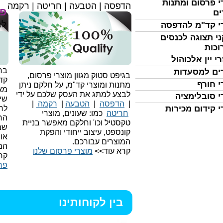
י פרסום ומתנות
הדפסה | הטבעה | חריטה | רקמה
פר
ים
לב
י קד"מ להדפסה
י תצוגה לכנסים
וכות
י יין אלכוהול
בחי
ים למסעדות
בגיפט סטוק מגוון מוצרי פרסום,
קד
י חורף
מתנות ומוצרי קד"מ, על חלקם ניתן
מאו
לבצע למתג את העסק שלכם על ידי
י סובלימציה
שיו
|
הדפסה
|
הטבעה
|
רקמה
|
לר
י קידום מכירות
חריטה
כמו: שעונים, מוצרי
הח
טקסטיל וכו'
וחלקם מאפשר בניית
שמ
קונספט, עיצוב ייחודי והפקת
או
המוצרים עבורכם.
המ
קרא עוד>>
מוצרי פרסום שלנו
קר
פר
בין לקוחותינו