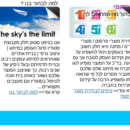
למה לבחור בנו ?
סומי
חור מה שמתאים לך
רת מוצרי פרסום / מוצרי
אנו בגיפט סטוק חלק מקבוצת
"מ / מתנה היא חלק חשוב
סטודיו סיגל העוסק במיתוג |
ד בעסקים ויכול להשפיע על
עיצוב גרפי | בניית אתרים
וק וקידום העסק לטובה אך גם
שאחראים למיתוג עסקים רבים
עה.
בד"כ על המוצר מופיע לוגו
ובניית תדמיתם ובעל ניסיון של
ברה או מיתוג שלם שלכם
שנים רבות, כך שעיצוב המוצר
עביר מסרים לכל מי שרואה
שלכם נשאר באותו בית וזוכה
תו ומשפיע הרבה על קידום
לטיפול בסטודיו עם מעצבים
כירות בחברה.
מקצועיים....
א עוד>>
טיפים לבחירת מוצר
קרא עוד>>
למה לבחור בנו​
סומי