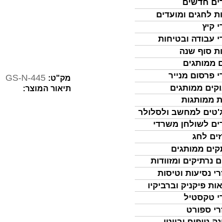
ים חדשים
ת לחגים ומועדים
י קיץ
י עבודה ובטיחות
ת סוף שנה
 ממותגים
י פרסום מנייר
GS-N-445
מק"ט:
קים ממותגים
תיאור המוצר:
ת ממותגות
'טים למחשב ולסלולר
ים לשולחן משרדי
ים לחג
ים ממותגים
ם נרתיקים ומזוודות
רי נסיעות וטיסות
ות פיקניק וברביקיו
י טקסטיל
רי ספורט
נה טיפוח וביוטי