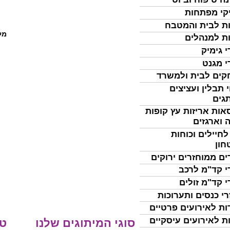
קי מפתחות
ת לבית והמטבח
מל
ת למנהלים
י גימיק
י מגנט
ים לבית ולמשרד
 תבלין ועציצים
גים
אות אריזות עץ קופות
 וארגזים
לחיילים וכוחות
חון
ים ממוחזרים ירוקים
י קד"מ לרכב
י קד"מ זולים
רי כנסים ותערוכות
ות לאירועים פרטיים
ת לאירועים עיסקיים
סוגי המיתוגים שלנו
טי