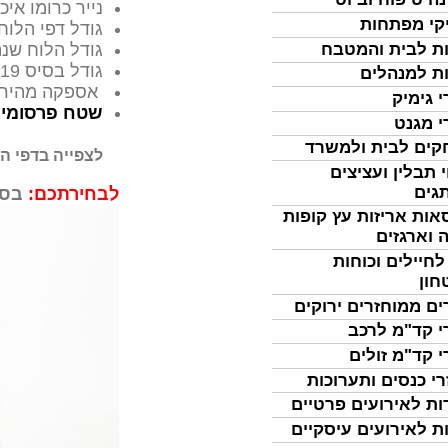
נייר כרומו אי
קי מפתחות
גודל דפי הלוח 
ת לבית והמטבח
גודל הלוח שנה (כש
גודל בסיס 17X19 ס"מ
ת למנהלים
אספקה מהיר
י גימיק
שטח פרסומי ג
י מגנט
ים לבית ולמשרד
לצפייה בדפי הלוח ש
 תבלין ועציצים
גים
לבחירתכם:
בסי
אות אריזות עץ קופות
 וארגזים
לחיילים וכוחות
חון
ים ממוחזרים ירוקים
י קד"מ לרכב
י קד"מ זולים
רי כנסים ותערוכות
ות לאירועים פרטיים
ת לאירועים עיסקיים