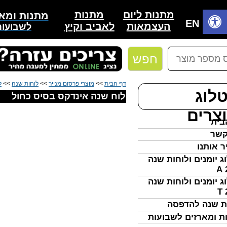
מתנות
מתנות ליום
מתנות ומאר
בית
EN
לאביב וקיץ
העצמאות
לשבועות
חפש
דף הבית
>>
מוצרי פרסום מנייר
>>
לוחות שנה
>>
ל
לוג
לוח שנה אינדקס בסיס כחול
צרים
בית
קשר
ר אותנו
ג יומנים ולוחות שנה
ג יומנים ולוחות שנה
ת שנה להדפסה
ת ומארזים לשבועות