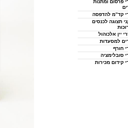
י פרסום ומתנות
ים
י קד"מ להדפסה
י תצוגה לכנסים
וכות
י יין אלכוהול
ים למסעדות
י חורף
י סובלימציה
י קידום מכירות