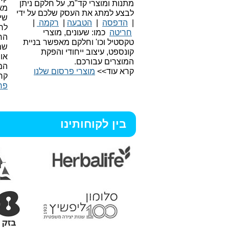
מתנות ומוצרי קד"מ, על חלקם ניתן
מאו
לבצע למתג את העסק שלכם על ידי
שיו
|
הדפסה
|
הטבעה
|
רקמה
|
לר
חריטה
כמו: שעונים, מוצרי
הח
טקסטיל וכו'
וחלקם מאפשר בניית
שמ
קונספט, עיצוב ייחודי והפקת
או
המוצרים עבורכם.
המ
קרא עוד>>
מוצרי פרסום שלנו
קר
פר
בין לקוחותינו