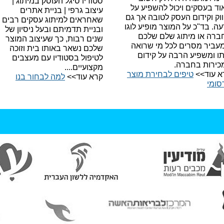
סטודיו סיגל העוסק במיתוג |
ד בעסקים ויכול להשפיע על
עיצוב גרפי | בניית אתרים
וק וקידום העסק לטובה אך גם
שאחראים למיתוג עסקים רבים
עה.
בד"כ על המוצר מופיע לוגו
ובניית תדמיתם ובעל ניסיון של
ברה או מיתוג שלם שלכם
שנים רבות, כך שעיצוב המוצר
עביר מסרים לכל מי שרואה
שלכם נשאר באותו בית וזוכה
תו ומשפיע הרבה על קידום
לטיפול בסטודיו עם מעצבים
כירות בחברה.
מקצועיים....
א עוד>>
טיפים לבחירת מוצר
קרא עוד>>
למה לבחור בנו​
סומי