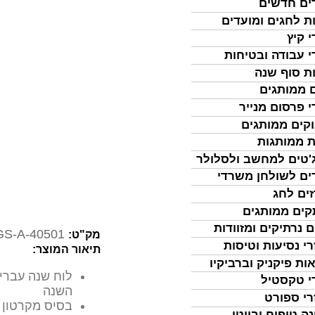
ים חדשים
ת לחגים ומועדים
י קיץ
י עבודה ובטיחות
ת סוף שנה
 ממותגים
י פרסום מנייר
קים ממותגים
ת ממותגות
'טים למחשב ולסלולר
ים לשולחן משרדי
ים לחג
ים ממותגים
ם נרתיקים ומזוודות
GS-A-40501
מק"ט:
רי נסיעות וטיסות
תיאור המוצר:
ות פיקניק וברביקיו
לוח שנה עברי 
י טקסטיל
השנה
רי ספורט
בסיס מקרטון 
נה טיפוח וביוטי