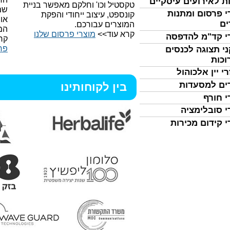
ת לאירועים עיסקיים
טקסטיל וכו'
וחלקם מאפשר בניית
שמ
י פרסום ומתנות
קונספט, עיצוב ייחודי והפקת
או
ים
המוצרים עבורכם.
המ
קרא עוד>>
מוצרי פרסום שלנו
י קד"מ להדפסה
קר
פר
י תצוגה לכנסים
וכות
י יין אלכוהול
ים למסעדות
בין לקוחותינו
י חורף
י סובלימציה
י קידום מכירות