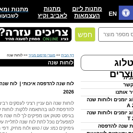
לוחות שנה, לוח שנה להדפסה, לוח שנה שולחני, לוח שנה מעו
מתנות
מתנות ליום
מתנות ומאר
בית
EN
לאביב וקיץ
העצמאות
לשבועות
חפש
דף הבית
>>
מוצרי פרסום מנייר
>> לוחות שנה
לוג
לוחות שנה
צרים
בית
לוח שנה להדפסה איכותי | לוח שנה
קשר
ר אותנו
20
2
6
ג יומנים ולוחות שנה
לוחות שנה הם עניין רציני לעסקים ר
להדפסת לוגו בהתאמה ללקוח: לוחות שנה
ג יומנים ולוחות שנה
בגיפט סטוק אנו מפיקים לך לוח שנה 
למפעלים נוכל לתת לוח שנה לתלייה על 
ת שנה להדפסה
גימיקים כמו: עט / טוש ולוח מחיק, דפ