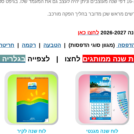
כחלק ממארז מתנה. לוח השנה יכיל 16-17 דפי שנה מעוצבים וניתן יהיה לעצב גם את המעמד
202
לחצו כאן
דפסה
(מגוון סוגי הדפסות) |
הטבעה
|
רקמה
|
חריטה
ת שנה ממותגים
לחצו | לצפייה
בגלריה 
לוח שנה מגנטי
לוח שנה לקיר