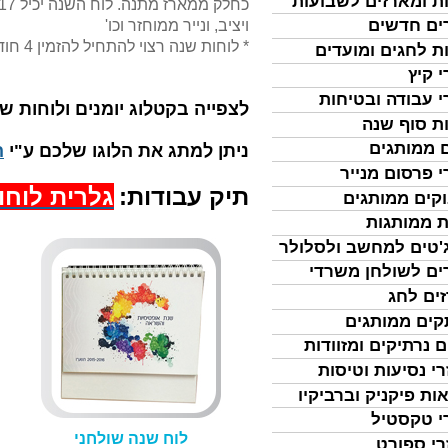
ת ומארזים לשבועות
ים חדשים
ויציב, ונייר ממוחזר וכו'
* לוחות שנה רצוי להתחיל להזמין 4 חודשים מראש שכן מדובר בהליך הפקה מורכב.
ת לחגים ומועדים
י קיץ
י עבודה ובטיחות
לצפייה בקטלוג יומנים ולוחות שנה 6-2027
ת סוף שנה
 ממותגים
ניתן למתג את הלוגו שלכם ע"י
ה
י פרסום מנייר
תיק עבודות:
גלרית לוחו
קים ממותגים
ת ממותגות
'טים למחשב ולסלולר
ים לשולחן משרדי
ים לחג
ים ממותגים
ם נרתיקים ומזוודות
רי נסיעות וטיסות
ות פיקניק וברביקיו
י טקסטיל
לוח שנה שולחני
רי ספורט