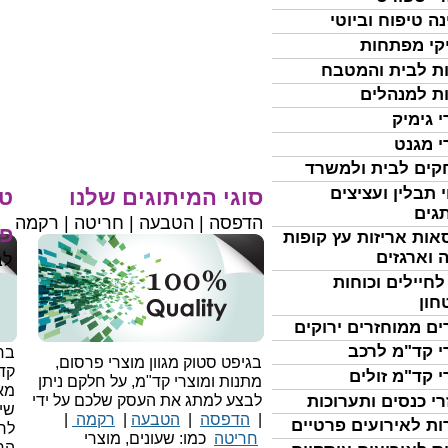
נה טיפוח וביוטי
קי מפתחות
ת לבית והמטבח
ת למנהלים
י גימיק
י מגנט
ים לבית ולמשרד
 תבלין ועציצים
סוגי המיתוגים שלנו
טי
גים
הדפסה | הטבעה | חריטה | רקמה
פר
אות אריזות עץ קופות
 וארגזים
לב
לחיילים וכוחות
חון
ים ממוחזרים ירוקים
י קד"מ לרכב
בחי
בגיפט סטוק מגוון מוצרי פרסום,
קד
י קד"מ זולים
מתנות ומוצרי קד"מ, על חלקם ניתן
מאו
רי כנסים ותערוכות
לבצע למתג את העסק שלכם על ידי
שיו
|
הדפסה
|
הטבעה
|
רקמה
|
ות לאירועים פרטיים
לר
חריטה
כמו: שעונים, מוצרי
הח