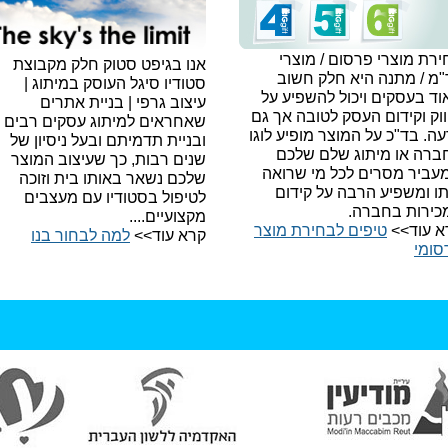
רת מוצרי פרסום / מוצרי
אנו בגיפט סטוק חלק מקבוצת
"מ / מתנה היא חלק חשוב
סטודיו סיגל העוסק במיתוג |
ד בעסקים ויכול להשפיע על
עיצוב גרפי | בניית אתרים
וק וקידום העסק לטובה אך גם
שאחראים למיתוג עסקים רבים
עה.
בד"כ על המוצר מופיע לוגו
ובניית תדמיתם ובעל ניסיון של
ברה או מיתוג שלם שלכם
שנים רבות, כך שעיצוב המוצר
עביר מסרים לכל מי שרואה
שלכם נשאר באותו בית וזוכה
תו ומשפיע הרבה על קידום
לטיפול בסטודיו עם מעצבים
כירות בחברה.
מקצועיים....
א עוד>>
טיפים לבחירת מוצר
קרא עוד>>
למה לבחור בנו​
סומי