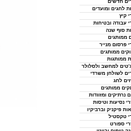
ים חדשים
ת לחגים ומועדים
י קיץ
י עבודה ובטיחות
ת סוף שנה
 ממותגים
י פרסום מנייר
קים ממותגים
ת ממותגות
'טים למחשב ולסלולר
ים לשולחן משרדי
ים לחג
ים ממותגים
ם נרתיקים ומזוודות
רי נסיעות וטיסות
ות פיקניק וברביקיו
י טקסטיל
רי ספורט
נה טיפוח וביוטי