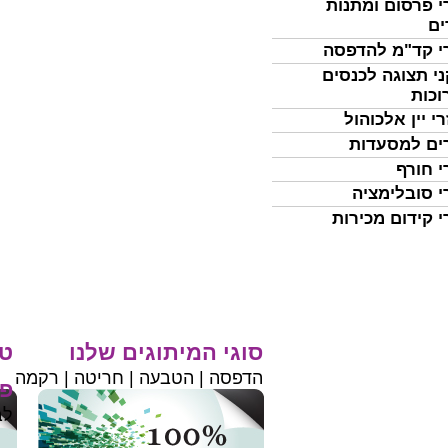
י פרסום ומתנות
ים
י קד"מ להדפסה
י תצוגה לכנסים
וכות
י יין אלכוהול
ים למסעדות
י חורף
י סובלימציה
י קידום מכירות
סוגי המיתוגים שלנו
טי
הדפסה | הטבעה | חריטה | רקמה
פר
לב