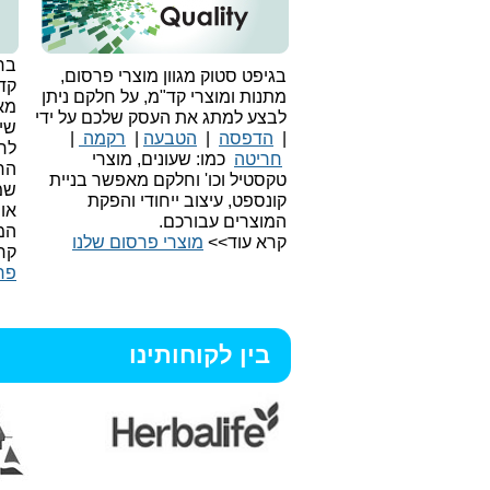
בחי
בגיפט סטוק מגוון מוצרי פרסום,
קד
מתנות ומוצרי קד"מ, על חלקם ניתן
מאו
לבצע למתג את העסק שלכם על ידי
שיו
|
הדפסה
|
הטבעה
|
רקמה
|
לר
חריטה
כמו: שעונים, מוצרי
הח
טקסטיל וכו'
וחלקם מאפשר בניית
שמ
קונספט, עיצוב ייחודי והפקת
או
המוצרים עבורכם.
המ
קרא עוד>>
מוצרי פרסום שלנו
קר
פר
בין לקוחותינו