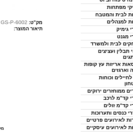
קי מפתחות
ת לבית והמטבח
ת למנהלים
GS-P-6002
מק"ט:
תיאור המוצר:
י גימיק
י מגנט
ים לבית ולמשרד
 תבלין ועציצים
גים
אות אריזות עץ קופות
 וארגזים
לחיילים וכוחות
חון
ים ממוחזרים ירוקים
י קד"מ לרכב
י קד"מ זולים
רי כנסים ותערוכות
ות לאירועים פרטיים
ת לאירועים עיסקיים
מל