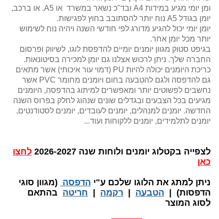
ומן יומי מגיע במידות A4 ובד"כ נשאר במשרד או A5. או ברכב,
יומן בגודל A5 נוח יותר להסתובב בחוץ לפגישות.
יומן יומי יכול להגיע מדורג לפי חודשי השנה ויהיה נוח לשימוש
יותר מכל יומן אחר.
בגיפט סטוק מגוון יומנים יומיים להדפסת לוגו, לשיווק ופרסום
החברה שלך. ניתן לרכוש אצלנו גם יומן למכירה בסיטונאות.
כריכת היומנים יכולה להיות PU (דמוי עור איכותי) אשר מתאים
גם להדפסה ולגם להטבעה בחום ויומנים מחומר PVC אשר
נחשבים לפשוטים יותר ומאפשרים למיתוג בהדפסה, היומנים
מגיעים בכל הצבעים ובגדלים שונים שנהוג לחלק בפרוס השנה
החדשה. יומנים למנהלים, יומנים לעובדים, יומנים לסטודנטים,
יומנים לתלמידים, יומנים ללקוחות ועוד...
לצפייה בקטלוג יומנים ולוחות שנה 2026-2027
לחצו
כאן
​ניתן למתג את הלוגו שלכם ע"י
הדפסה
(מגוון סוגי
הדפסות) |
הטבעה
|
רקמה
|
חריטה
בהתאם
לסוג המוצר