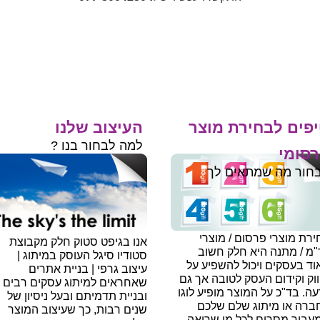
פים לבחירת מוצר
העיצוב שלנו
למה לבחור בנו ?
סומי
חור מה שמתאים לך
רת מוצרי פרסום / מוצרי
אנו בגיפט סטוק חלק מקבוצת
"מ / מתנה היא חלק חשוב
סטודיו סיגל העוסק במיתוג |
ד בעסקים ויכול להשפיע על
עיצוב גרפי | בניית אתרים
וק וקידום העסק לטובה אך גם
שאחראים למיתוג עסקים רבים
עה.
בד"כ על המוצר מופיע לוגו
ובניית תדמיתם ובעל ניסיון של
ברה או מיתוג שלם שלכם
שנים רבות, כך שעיצוב המוצר
עביר מסרים לכל מי שרואה