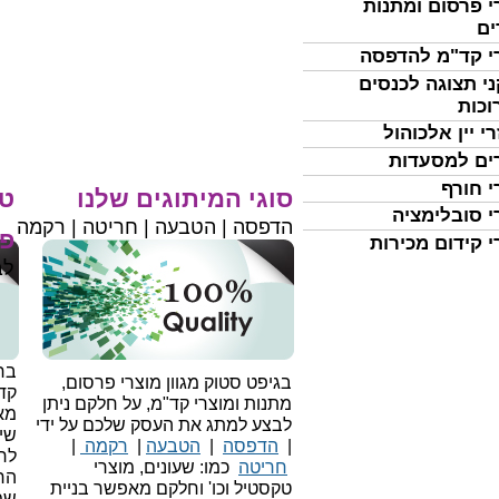
י פרסום ומתנות
ים
י קד"מ להדפסה
י תצוגה לכנסים
וכות
י יין אלכוהול
ים למסעדות
י חורף
סוגי המיתוגים שלנו
טי
י סובלימציה
הדפסה | הטבעה | חריטה | רקמה
פר
י קידום מכירות
לב
בחי
בגיפט סטוק מגוון מוצרי פרסום,
קד
מתנות ומוצרי קד"מ, על חלקם ניתן
מאו
לבצע למתג את העסק שלכם על ידי
שיו
|
הדפסה
|
הטבעה
|
רקמה
|
לר
חריטה
כמו: שעונים, מוצרי
הח
טקסטיל וכו'
וחלקם מאפשר בניית
שמ