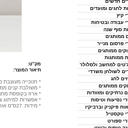
ים חדשים
ת לחגים ומועדים
י קיץ
י עבודה ובטיחות
ת סוף שנה
 ממותגים
י פרסום מנייר
קים ממותגים
ת ממותגות
מק"ט:
'טים למחשב ולסלולר
תיאור המוצר:
ים לשולחן משרדי
ים לחג
* חנוכייה מעוצבת מחו
ים ממותגים
* משולבת קנים ממ
ם נרתיקים ומזוודות
* ארוז בקופסת מתנ
* אפשרות למיתוג צב
רי נסיעות וטיסות
* מידות: 27ס"מ אורך, 9 ס"מ גבוה, 3 ס"מ עומק.
ות פיקניק וברביקיו
י טקסטיל
רי ספורט
נה טיפוח וביוטי