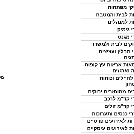
קי מפתחות
ת לבית והמטבח
ת למנהלים
י גימיק
י מגנט
ים לבית ולמשרד
 תבלין ועציצים
גים
אות אריזות עץ קופות
 וארגזים
מל
לחיילים וכוחות
חון
ים ממוחזרים ירוקים
י קד"מ לרכב
י קד"מ זולים
רי כנסים ותערוכות
ות לאירועים פרטיים
ת לאירועים עיסקיים