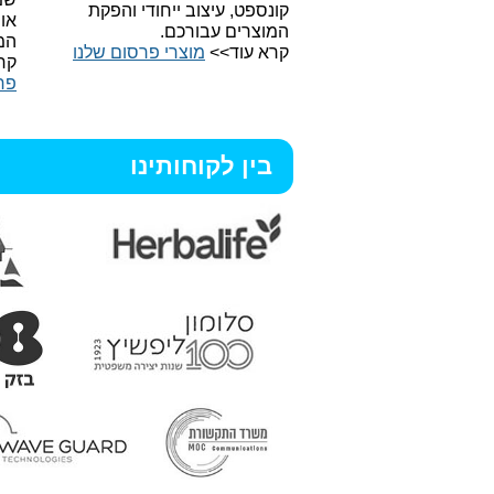
קונספט, עיצוב ייחודי והפקת
או
המוצרים עבורכם.
המ
קרא עוד>>
מוצרי פרסום שלנו
קר
פר
בין לקוחותינו