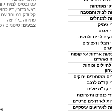
עט ובסיס למיתוג ו
קי מפתחות
ראש כדורי, דיו כחול
ת לבית והמטבח
קל ודק במיוחד עם כ
ת למנהלים
פתיחה בלחיצה
י גימיק
צבעים:
טיטניום / כ
י מגנט
ים לבית ולמשרד
 תבלין ועציצים
גים
אות אריזות עץ קופות
 וארגזים
לחיילים וכוחות
חון
ים ממוחזרים ירוקים
י קד"מ לרכב
י קד"מ זולים
רי כנסים ותערוכות
ות לאירועים פרטיים
ת לאירועים עיסקיים
מל