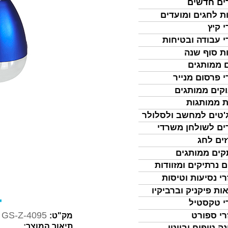
ים חדשים
ת לחגים ומועדים
י קיץ
י עבודה ובטיחות
ת סוף שנה
 ממותגים
י פרסום מנייר
קים ממותגים
ת ממותגות
'טים למחשב ולסלולר
ים לשולחן משרדי
ים לחג
ים ממותגים
ם נרתיקים ומזוודות
רי נסיעות וטיסות
ות פיקניק וברביקיו
"
י טקסטיל
GS-Z-4095
רי ספורט
מק"ט:
תיאור המוצר:
נה טיפוח וביוטי