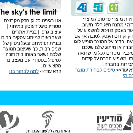
רת מוצרי פרסום / מוצרי
אנו בגיפט סטוק חלק מקבוצת
"מ / מתנה היא חלק חשוב
סטודיו סיגל העוסק במיתוג |
ד בעסקים ויכול להשפיע על
עיצוב גרפי | בניית אתרים
וק וקידום העסק לטובה אך גם
שאחראים למיתוג עסקים רבים
עה.
בד"כ על המוצר מופיע לוגו
ובניית תדמיתם ובעל ניסיון של
ברה או מיתוג שלם שלכם
שנים רבות, כך שעיצוב המוצר
עביר מסרים לכל מי שרואה
שלכם נשאר באותו בית וזוכה
תו ומשפיע הרבה על קידום
לטיפול בסטודיו עם מעצבים
כירות בחברה.
מקצועיים....
א עוד>>
טיפים לבחירת מוצר
קרא עוד>>
למה לבחור בנו​
סומי