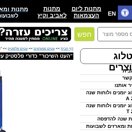
מתנות
מתנות ליום
מתנות ומאר
בית
EN
לאביב וקיץ
העצמאות
לשבועות
חפש
דף הבית
>>
עטים ממותגים
>>
עטים פלסטיק
>> "ה
לוג
"העט השיכור" כדורי פלסטיק ע
צרים
בית
קשר
ר אותנו
ג יומנים ולוחות שנה
ג יומנים ולוחות שנה
ת שנה להדפסה
ת ומארזים לשבועות