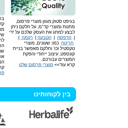
בחי
בגיפט סטוק מגוון מוצרי פרסום,
קד
מתנות ומוצרי קד"מ, על חלקם ניתן
מאו
לבצע למתג את העסק שלכם על ידי
שיו
|
הדפסה
|
הטבעה
|
רקמה
|
לר
חריטה
כמו: שעונים, מוצרי
הח
טקסטיל וכו'
וחלקם מאפשר בניית
שמ
קונספט, עיצוב ייחודי והפקת
או
המוצרים עבורכם.
המ
קרא עוד>>
מוצרי פרסום שלנו
קר
פר
בין לקוחותינו