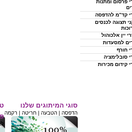
י פרסום ומתנות
ים
י קד"מ להדפסה
י תצוגה לכנסים
וכות
י יין אלכוהול
ים למסעדות
י חורף
י סובלימציה
י קידום מכירות
סוגי המיתוגים שלנו
טי
הדפסה | הטבעה | חריטה | רקמה
פר
לב