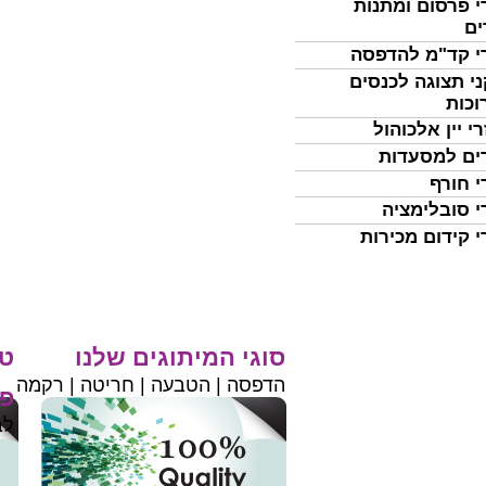
י פרסום ומתנות
ים
י קד"מ להדפסה
י תצוגה לכנסים
וכות
י יין אלכוהול
ים למסעדות
י חורף
י סובלימציה
י קידום מכירות
סוגי המיתוגים שלנו
טי
הדפסה | הטבעה | חריטה | רקמה
פר
לב