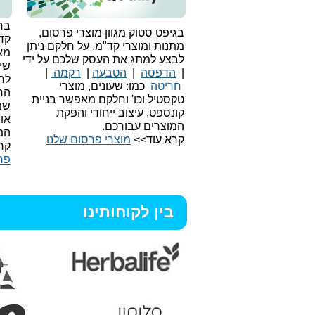
בחי
בגיפט סטוק מגוון מוצרי פרסום,
קד
מתנות ומוצרי קד"מ, על חלקם ניתן
מאו
לבצע למתג את העסק שלכם על ידי
שיו
|
הדפסה
|
הטבעה
|
רקמה
|
לר
חריטה
כמו: שעונים, מוצרי
הח
טקסטיל וכו'
וחלקם מאפשר בניית
שמ
קונספט, עיצוב ייחודי והפקת
או
המוצרים עבורכם.
המ
קרא עוד>>
מוצרי פרסום שלנו
קר
פר
בין לקוחותינו