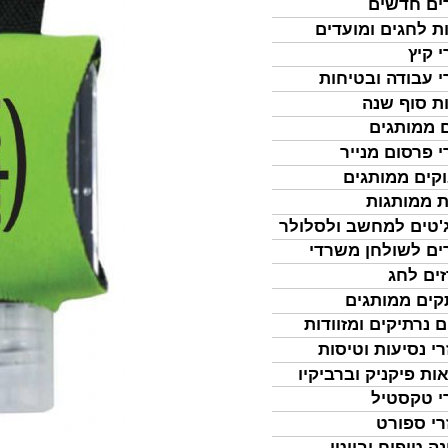
ים חדשים
ת לחגים ומועדים
י קיץ
י עבודה ובטיחות
ת סוף שנה
 ממותגים
י פרסום מנייר
קים ממותגים
ת ממותגות
'טים למחשב ולסלולר
ים לשולחן משרדי
ים לחג
ים ממותגים
ם נרתיקים ומזוודות
רי נסיעות וטיסות
ות פיקניק וברביקיו
י טקסטיל
רי ספורט
נה טיפוח וביוטי