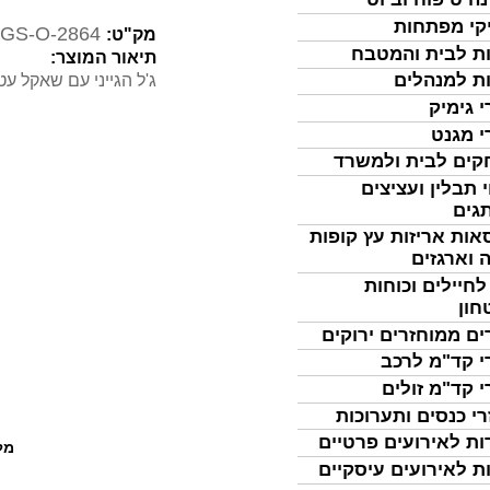
קי מפתחות
GS-O-2864
מק"ט:
ת לבית והמטבח
תיאור המוצר:
ת למנהלים
ג'ל הגייני עם שאקל עטוף ב
י גימיק
י מגנט
ים לבית ולמשרד
 תבלין ועציצים
גים
אות אריזות עץ קופות
 וארגזים
לחיילים וכוחות
חון
ים ממוחזרים ירוקים
י קד"מ לרכב
י קד"מ זולים
רי כנסים ותערוכות
ות לאירועים פרטיים
מל
ת לאירועים עיסקיים