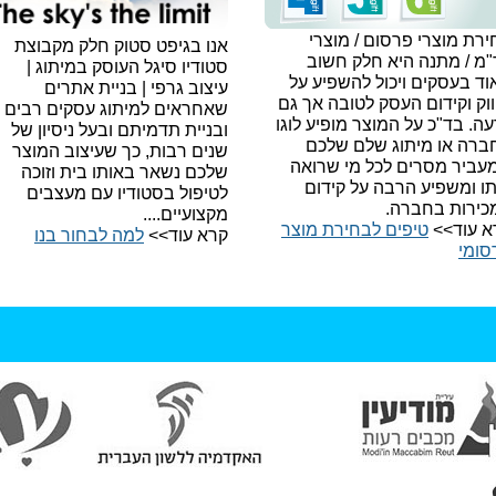
רת מוצרי פרסום / מוצרי
אנו בגיפט סטוק חלק מקבוצת
"מ / מתנה היא חלק חשוב
סטודיו סיגל העוסק במיתוג |
ד בעסקים ויכול להשפיע על
עיצוב גרפי | בניית אתרים
וק וקידום העסק לטובה אך גם
שאחראים למיתוג עסקים רבים
עה.
בד"כ על המוצר מופיע לוגו
ובניית תדמיתם ובעל ניסיון של
ברה או מיתוג שלם שלכם
שנים רבות, כך שעיצוב המוצר
עביר מסרים לכל מי שרואה
שלכם נשאר באותו בית וזוכה
תו ומשפיע הרבה על קידום
לטיפול בסטודיו עם מעצבים
כירות בחברה.
מקצועיים....
א עוד>>
טיפים לבחירת מוצר
קרא עוד>>
למה לבחור בנו​
סומי